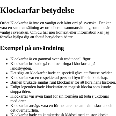
Klockarfar betydelse
Ordet Klockarfar är inte ett vanligt och känt ord på svenska. Det kan
vara en sammansättning av ord eller en sammansättning som inte är
vanlig i svenskan. Om du har mer kontext eller information kan jag
försöka hjälpa dig att förstå betydelsen bättre.
Exempel på användning
Klockarfar är en gammal svensk traditionell figur.
Klockarfar brukade gå runt och ringa i klockorna på
landsbygden.
Det sägs att klockarfar hade en speciell gåva att förutse oväder.
Klockarfar var en respekterad person i byn för sin klokskap.
Barnen brukade samlas runt klockarfar för att höra hans historier.
Enligt legenden hade klockarfar en magisk klocka som kunde
stoppa tiden.
Klockarfar var även känd för sin förmåga att bota sjukdomar
med örter.
Klockarfar ansågs vara en förmedlare mellan människorna och
det övernaturliga.
Klockarfar hade en karakteristisk klädsel med en stor klocka