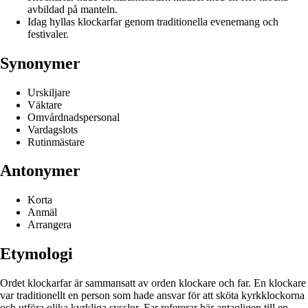
avbildad på manteln.
Idag hyllas klockarfar genom traditionella evenemang och
festivaler.
Synonymer
Urskiljare
Väktare
Omvårdnadspersonal
Vardagslots
Rutinmästare
Antonymer
Korta
Anmäl
Arrangera
Etymologi
Ordet klockarfar är sammansatt av orden klockare och far. En klockare
var traditionellt en person som hade ansvar för att sköta kyrkklockorna
och utföra olika kyrkliga sysslor. Far refererar här antagligen till en