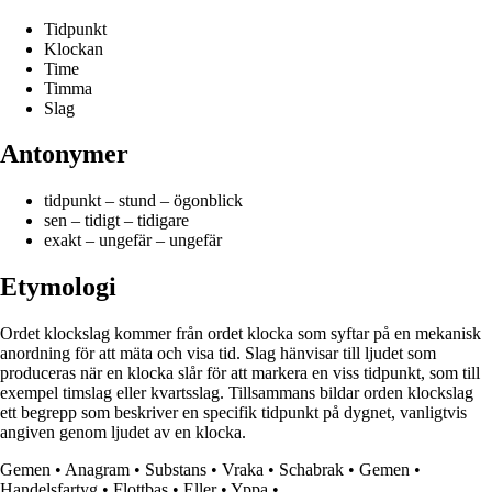
Tidpunkt
Klockan
Time
Timma
Slag
Antonymer
tidpunkt – stund – ögonblick
sen – tidigt – tidigare
exakt – ungefär – ungefär
Etymologi
Ordet klockslag kommer från ordet klocka som syftar på en mekanisk
anordning för att mäta och visa tid. Slag hänvisar till ljudet som
produceras när en klocka slår för att markera en viss tidpunkt, som till
exempel timslag eller kvartsslag. Tillsammans bildar orden klockslag
ett begrepp som beskriver en specifik tidpunkt på dygnet, vanligtvis
angiven genom ljudet av en klocka.
Gemen
•
Anagram
•
Substans
•
Vraka
•
Schabrak
•
Gemen
•
Handelsfartyg
•
Flottbas
•
Eller
•
Yppa
•