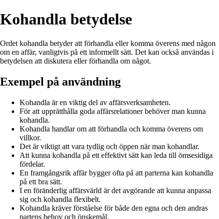
Kohandla betydelse
Ordet kohandla betyder att förhandla eller komma överens med någon
om en affär, vanligtvis på ett informellt sätt. Det kan också användas i
betydelsen att diskutera eller förhandla om något.
Exempel på användning
Kohandla är en viktig del av affärsverksamheten.
För att upprätthålla goda affärsrelationer behöver man kunna
kohandla.
Kohandla handlar om att förhandla och komma överens om
villkor.
Det är viktigt att vara tydlig och öppen när man kohandlar.
Att kunna kohandla på ett effektivt sätt kan leda till ömsesidiga
fördelar.
En framgångsrik affär bygger ofta på att parterna kan kohandla
på ett bra sätt.
I en föränderlig affärsvärld är det avgörande att kunna anpassa
sig och kohandla flexibelt.
Kohandla kräver förståelse för både den egna och den andras
partens behov och önskemål.