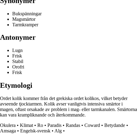
Synonymer
Bukspänningar
Magsmärtor
Tarmkramper
Antonymer
Lugn
Frisk
Stabil
Orofri
Frisk
Etymologi
Ordet kolik kommer från det grekiska ordet kolikos, vilket betyder
avseende tjocktarmen. Kolik avser vanligtvis intensiva smärtor i
magen, oftast orsakade av problem i mag- eller tarmkanalen. Smärtorna
kan vara krampliknande och återkommande.
Okulera
•
Klimat
•
Ro
•
Paradis
•
Randas
•
Coward
•
Betydande
•
Amsaga
•
Engelsk-svensk
•
Alg
•