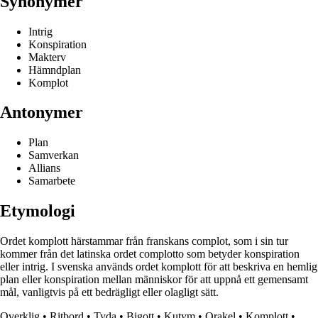
Synonymer
Intrig
Konspiration
Makterv
Hämndplan
Komplot
Antonymer
Plan
Samverkan
Allians
Samarbete
Etymologi
Ordet komplott härstammar från franskans complot, som i sin tur
kommer från det latinska ordet complotto som betyder konspiration
eller intrig. I svenska används ordet komplott för att beskriva en hemlig
plan eller konspiration mellan människor för att uppnå ett gemensamt
mål, vanligtvis på ett bedrägligt eller olagligt sätt.
Overklig
•
Ritbord
•
Tyda
•
Bigott
•
Kutym
•
Orakel
•
Komplott
•