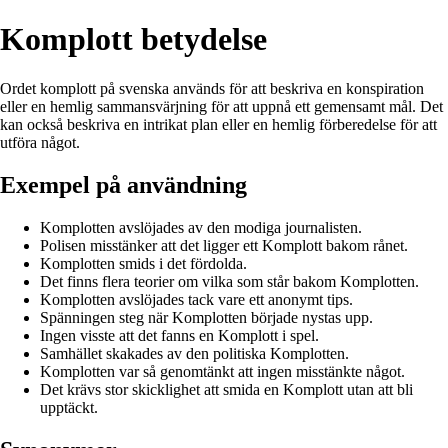
Komplott betydelse
Ordet komplott på svenska används för att beskriva en konspiration
eller en hemlig sammansvärjning för att uppnå ett gemensamt mål. Det
kan också beskriva en intrikat plan eller en hemlig förberedelse för att
utföra något.
Exempel på användning
Komplotten avslöjades av den modiga journalisten.
Polisen misstänker att det ligger ett Komplott bakom rånet.
Komplotten smids i det fördolda.
Det finns flera teorier om vilka som står bakom Komplotten.
Komplotten avslöjades tack vare ett anonymt tips.
Spänningen steg när Komplotten började nystas upp.
Ingen visste att det fanns en Komplott i spel.
Samhället skakades av den politiska Komplotten.
Komplotten var så genomtänkt att ingen misstänkte något.
Det krävs stor skicklighet att smida en Komplott utan att bli
upptäckt.