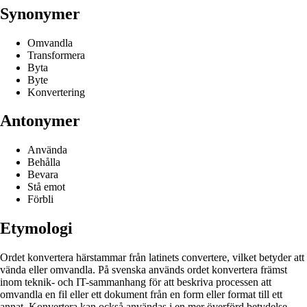
Synonymer
Omvandla
Transformera
Byta
Byte
Konvertering
Antonymer
Använda
Behålla
Bevara
Stå emot
Förbli
Etymologi
Ordet konvertera härstammar från latinets convertere, vilket betyder att
vända eller omvandla. På svenska används ordet konvertera främst
inom teknik- och IT-sammanhang för att beskriva processen att
omvandla en fil eller ett dokument från en form eller format till ett
annat. Konvertera kan också användas i en mer överförd betydelse,