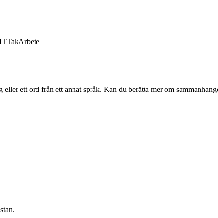
IT
Tak
Arbete
g eller ett ord från ett annat språk. Kan du berätta mer om sammanhanget
stan.