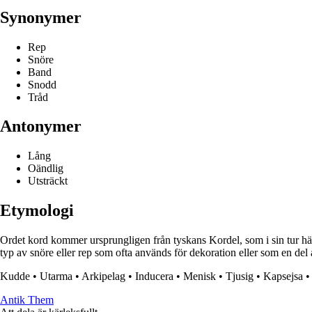
Synonymer
Rep
Snöre
Band
Snodd
Tråd
Antonymer
Lång
Oändlig
Utsträckt
Etymologi
Ordet kord kommer ursprungligen från tyskans Kordel, som i sin tur härs
typ av snöre eller rep som ofta används för dekoration eller som en del 
Kudde
•
Utarma
•
Arkipelag
•
Inducera
•
Menisk
•
Tjusig
•
Kapsejsa
Antik Them