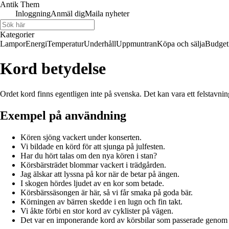
Antik Them
Inloggning
Anmäl dig
Maila nyheter
Kategorier
Lampor
Energi
Temperatur
Underhåll
Uppmuntran
Köpa och sälja
Budget
Kord betydelse
Ordet kord finns egentligen inte på svenska. Det kan vara ett felstavnin
Exempel på användning
Kören sjöng vackert under konserten.
Vi bildade en körd för att sjunga på julfesten.
Har du hört talas om den nya kören i stan?
Körsbärsträdet blommar vackert i trädgården.
Jag älskar att lyssna på kor när de betar på ängen.
I skogen hördes ljudet av en kor som betade.
Körsbärssäsongen är här, så vi får smaka på goda bär.
Körningen av bärren skedde i en lugn och fin takt.
Vi åkte förbi en stor kord av cyklister på vägen.
Det var en imponerande kord av körsbilar som passerade genom 