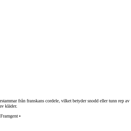
tammar från franskans cordele, vilket betyder snodd eller tunn rep av t
av kläder.
•
Framgent
•