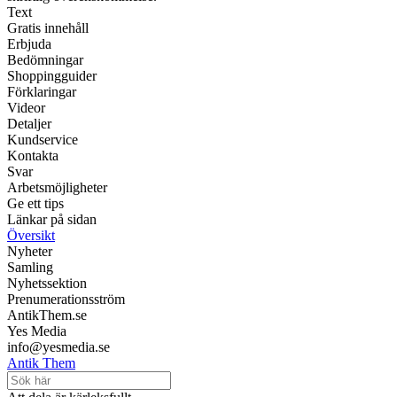
Text
Gratis innehåll
Erbjuda
Bedömningar
Shoppingguider
Förklaringar
Videor
Detaljer
Kundservice
Kontakta
Svar
Arbetsmöjligheter
Ge ett tips
Länkar på sidan
Översikt
Nyheter
Samling
Nyhetssektion
Prenumerationsström
AntikThem.se
Yes Media
info@yesmedia.se
Antik Them