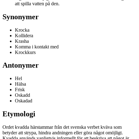
att spilla vatten på den.
Synonymer
Krocka
Kollidera
Krasha
Komma i kontakt med
Krockkurs
Antonymer
Hel
Hälsa
Frisk
Oskadd
Oskadad
Etymologi
Ordet kvadda härstammar från det svenska verbet kväva som
betyder att strypa, hindra andningen eller göra något omöjligt.
Kvadda används vanligtvis informellt för att beskriva att något är