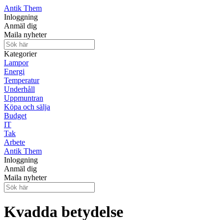
Antik Them
Inloggning
Anmäl dig
Maila nyheter
Kategorier
Lampor
Energi
Temperatur
Underhåll
Uppmuntran
Köpa och sälja
Budget
IT
Tak
Arbete
Antik Them
Inloggning
Anmäl dig
Maila nyheter
Kvadda betydelse