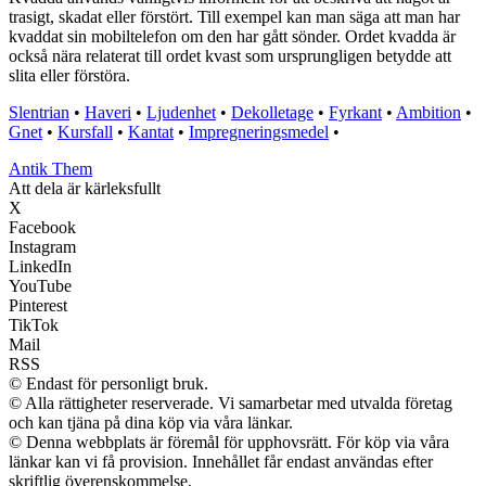
trasigt, skadat eller förstört. Till exempel kan man säga att man har
kvaddat sin mobiltelefon om den har gått sönder. Ordet kvadda är
också nära relaterat till ordet kvast som ursprungligen betydde att
slita eller förstöra.
Slentrian
•
Haveri
•
Ljudenhet
•
Dekolletage
•
Fyrkant
•
Ambition
•
Gnet
•
Kursfall
•
Kantat
•
Impregneringsmedel
•
Antik Them
Att dela är kärleksfullt
X
Facebook
Instagram
LinkedIn
YouTube
Pinterest
TikTok
Mail
RSS
© Endast för personligt bruk.
© Alla rättigheter reserverade. Vi samarbetar med utvalda företag
och kan tjäna på dina köp via våra länkar.
© Denna webbplats är föremål för upphovsrätt. För köp via våra
länkar kan vi få provision. Innehållet får endast användas efter
skriftlig överenskommelse.