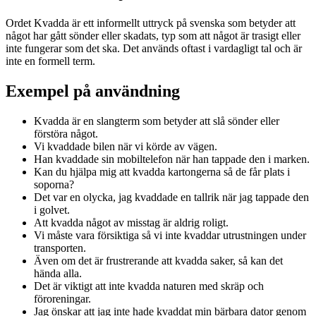
Ordet Kvadda är ett informellt uttryck på svenska som betyder att
något har gått sönder eller skadats, typ som att något är trasigt eller
inte fungerar som det ska. Det används oftast i vardagligt tal och är
inte en formell term.
Exempel på användning
Kvadda är en slangterm som betyder att slå sönder eller
förstöra något.
Vi kvaddade bilen när vi körde av vägen.
Han kvaddade sin mobiltelefon när han tappade den i marken.
Kan du hjälpa mig att kvadda kartongerna så de får plats i
soporna?
Det var en olycka, jag kvaddade en tallrik när jag tappade den
i golvet.
Att kvadda något av misstag är aldrig roligt.
Vi måste vara försiktiga så vi inte kvaddar utrustningen under
transporten.
Även om det är frustrerande att kvadda saker, så kan det
hända alla.
Det är viktigt att inte kvadda naturen med skräp och
föroreningar.
Jag önskar att jag inte hade kvaddat min bärbara dator genom