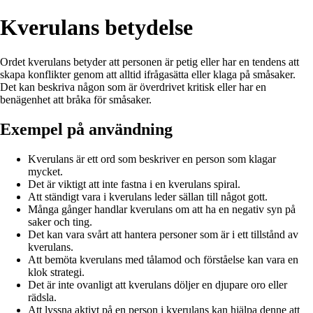
Kverulans betydelse
Ordet kverulans betyder att personen är petig eller har en tendens att
skapa konflikter genom att alltid ifrågasätta eller klaga på småsaker.
Det kan beskriva någon som är överdrivet kritisk eller har en
benägenhet att bråka för småsaker.
Exempel på användning
Kverulans är ett ord som beskriver en person som klagar
mycket.
Det är viktigt att inte fastna i en kverulans spiral.
Att ständigt vara i kverulans leder sällan till något gott.
Många gånger handlar kverulans om att ha en negativ syn på
saker och ting.
Det kan vara svårt att hantera personer som är i ett tillstånd av
kverulans.
Att bemöta kverulans med tålamod och förståelse kan vara en
klok strategi.
Det är inte ovanligt att kverulans döljer en djupare oro eller
rädsla.
Att lyssna aktivt på en person i kverulans kan hjälpa denne att