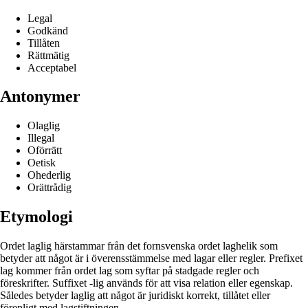
Legal
Godkänd
Tillåten
Rättmätig
Acceptabel
Antonymer
Olaglig
Illegal
Oförrätt
Oetisk
Ohederlig
Orättrådig
Etymologi
Ordet laglig härstammar från det fornsvenska ordet laghelik som
betyder att något är i överensstämmelse med lagar eller regler. Prefixet
lag kommer från ordet lag som syftar på stadgade regler och
föreskrifter. Suffixet -lig används för att visa relation eller egenskap.
Således betyder laglig att något är juridiskt korrekt, tillåtet eller
förenligt med lagstiftningen.