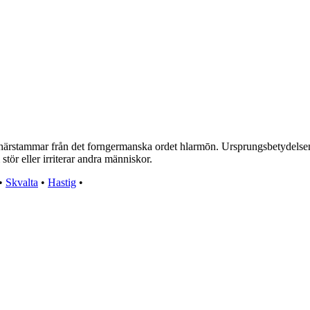
härstammar från det forngermanska ordet hlarmōn. Ursprungsbetydelsen av 
stör eller irriterar andra människor.
•
Skvalta
•
Hastig
•