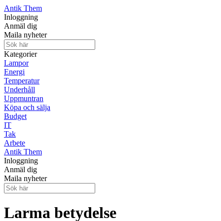
Antik Them
Inloggning
Anmäl dig
Maila nyheter
Kategorier
Lampor
Energi
Temperatur
Underhåll
Uppmuntran
Köpa och sälja
Budget
IT
Tak
Arbete
Antik Them
Inloggning
Anmäl dig
Maila nyheter
Larma betydelse