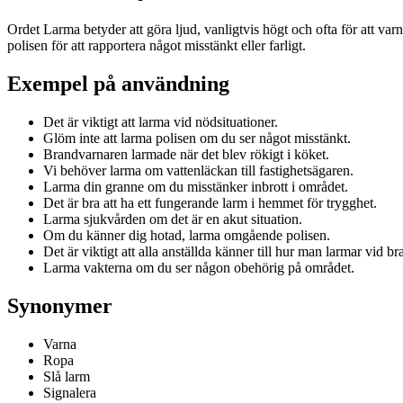
Ordet Larma betyder att göra ljud, vanligtvis högt och ofta för att varn
polisen för att rapportera något misstänkt eller farligt.
Exempel på användning
Det är viktigt att larma vid nödsituationer.
Glöm inte att larma polisen om du ser något misstänkt.
Brandvarnaren larmade när det blev rökigt i köket.
Vi behöver larma om vattenläckan till fastighetsägaren.
Larma din granne om du misstänker inbrott i området.
Det är bra att ha ett fungerande larm i hemmet för trygghet.
Larma sjukvården om det är en akut situation.
Om du känner dig hotad, larma omgående polisen.
Det är viktigt att alla anställda känner till hur man larmar vid br
Larma vakterna om du ser någon obehörig på området.
Synonymer
Varna
Ropa
Slå larm
Signalera