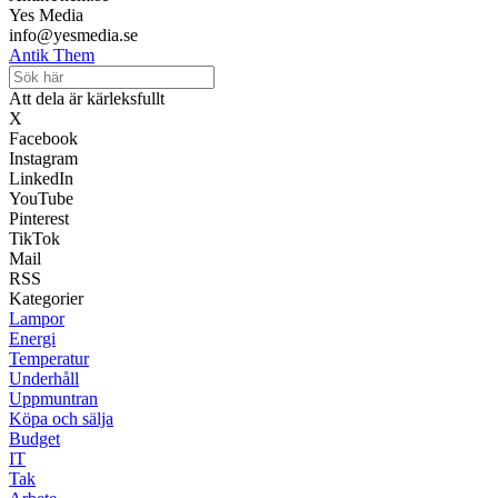
Yes Media
info@yesmedia.se
Antik Them
Att dela är kärleksfullt
X
Facebook
Instagram
LinkedIn
YouTube
Pinterest
TikTok
Mail
RSS
Kategorier
Lampor
Energi
Temperatur
Underhåll
Uppmuntran
Köpa och sälja
Budget
IT
Tak