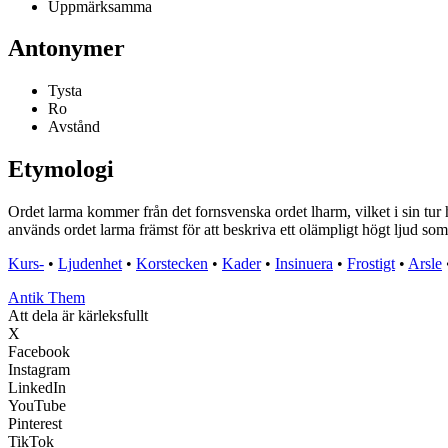
Uppmärksamma
Antonymer
Tysta
Ro
Avstånd
Etymologi
Ordet larma kommer från det fornsvenska ordet lharm, vilket i sin tur 
används ordet larma främst för att beskriva ett olämpligt högt ljud som 
Kurs-
•
Ljudenhet
•
Korstecken
•
Kader
•
Insinuera
•
Frostigt
•
Arsle
Antik Them
Att dela är kärleksfullt
X
Facebook
Instagram
LinkedIn
YouTube
Pinterest
TikTok