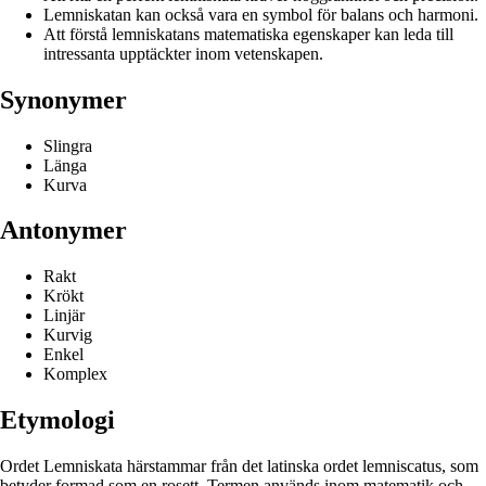
Lemniskatan kan också vara en symbol för balans och harmoni.
Att förstå lemniskatans matematiska egenskaper kan leda till
intressanta upptäckter inom vetenskapen.
Synonymer
Slingra
Länga
Kurva
Antonymer
Rakt
Krökt
Linjär
Kurvig
Enkel
Komplex
Etymologi
Ordet Lemniskata härstammar från det latinska ordet lemniscatus, som
betyder formad som en rosett. Termen används inom matematik och