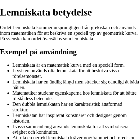
Lemniskata betydelse
Ordet Lemniskata kommer ursprungligen från grekiskan och används
inom matematiken för att beskriva en speciell typ av geometrisk kurva.
På svenska kan ordet översättas som lemniskata.
Exempel på användning
Lemniskata är en matematisk kurva med en speciell form.
I fysiken används ofta lemniskata för att beskriva vissa
rörelsemönster.
Lemniskata har en ändlig längd men sträcker sig oändligt åt båda
hållen.
Matematiker studerar egenskaperna hos lemniskata för att bättre
förstå dess beteende.
Den dubbla lemniskatan har en karakteristisk åttaformad
struktur.
Lemniskatan har inspirerat konstnärer och designer genom
historien.
I vissa sammanhang används lemniskata för att symbolisera
evighet och kontinuitet.
Att rita en perfekt lemniskata kräver noggrannhet och precision.