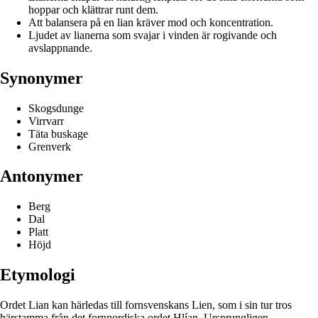
hoppar och klättrar runt dem.
Att balansera på en lian kräver mod och koncentration.
Ljudet av lianerna som svajar i vinden är rogivande och
avslappnande.
Synonymer
Skogsdunge
Virrvarr
Täta buskage
Grenverk
Antonymer
Berg
Dal
Platt
Höjd
Etymologi
Ordet Lian kan härledas till fornsvenskans Lien, som i sin tur tros
härstamma från det fornnordiska ordet Hlían. Ursprungligen