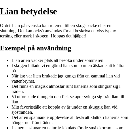
Lian betydelse
Ordet Lian på svenska kan referera till en skogsbacke eller en
sluttning. Det kan också användas för att beskriva en viss typ av
terräng eller mark i skogen. Hoppas det hjälper!
Exempel på användning
Lian är en vacker plats att besöka under sommaren.
I skogen hittade vi en gömd lian som barnen älskade att klättra
på.
När jag var liten brukade jag gunga från en gammal lian vid
vattenbrynet.
Det finns en magisk atmosfär runt lianerna som slingrar sig i
träden.
Vi utforskade djungeln och fick se apor svinga sig från lian till
lian.
Mitt favoritställe att koppla av är under en skuggig lian vid
sjöstranden.
Det är en spännande upplevelse att testa att klättra i lianerna som
hänger ner från träden.
Lianerna skapar en naturlig lekplats för de små ekorrarna som