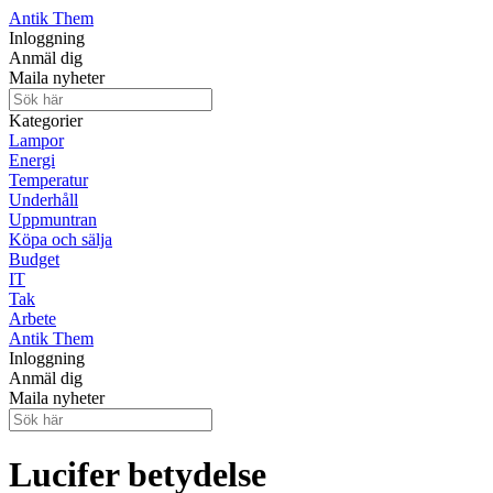
Antik Them
Inloggning
Anmäl dig
Maila nyheter
Kategorier
Lampor
Energi
Temperatur
Underhåll
Uppmuntran
Köpa och sälja
Budget
IT
Tak
Arbete
Antik Them
Inloggning
Anmäl dig
Maila nyheter
Lucifer betydelse