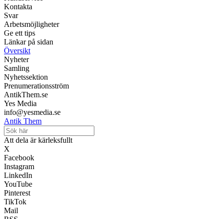
Kontakta
Svar
Arbetsmöjligheter
Ge ett tips
Länkar på sidan
Översikt
Nyheter
Samling
Nyhetssektion
Prenumerationsström
AntikThem.se
Yes Media
info@yesmedia.se
Antik Them
Att dela är kärleksfullt
X
Facebook
Instagram
LinkedIn
YouTube
Pinterest
TikTok
Mail