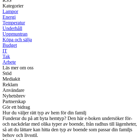
RSS
Kategorier
Lampor
Energi
Temperatur
Underhåll
Uppmuntran
Köpa och sälja
Budget
IT
Tak
Arbete
Läs mer om oss
Stöd
Mediakit
Reklam
Användare
Nyhetsbrev
Partnerskap
Gör ett bidrag
Hur du väljer rätt typ av hem för din familj
Funderar du på att byta hemtyp? Den här e-boken undersöker för-
och nackdelar med olika typer av boende, från radhus till lägenheter,
så att du lättare kan hitta den typ av boende som passar din familjs
behov och livsstil.