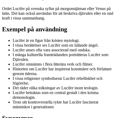
Ordet Lucifer på svenska syftar på morgonstjärnan eller Venus på
latin. Det kan också användas för att beskriva djävulen eller en ond
kraft i vissa sammanhang.
Exempel på användning
Lucifer är en figur från kristen mytologi.
I vissa berättelser ses Lucifer som en fallande ängel.
Lucifer anses ofta vara associerad med ondska.
I många kulturella framträdanden porträtteras Lucifer som
Djävulen.
Lucifer omnämns i flera litterära verk och filmer.
Historien om Lucifer har inspirerat konstnärer och författare
genom tiderna.
I vissa religioner symboliserar Lucifer rebelliskhet och
frigörelse.
Det råder olika tolkningar av Lucifer inom teologin.
Lucifer betraktas som en central gestalt i den kristna
demonologin.
Trots sitt kontroversiella rykte har Lucifer fascinerat
människor i generationer.
Synonymer