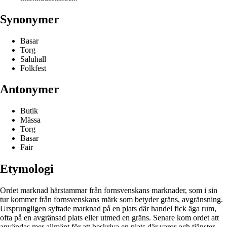
Synonymer
Basar
Torg
Saluhall
Folkfest
Antonymer
Butik
Mässa
Torg
Basar
Fair
Etymologi
Ordet marknad härstammar från fornsvenskans marknader, som i sin
tur kommer från fornsvenskans märk som betyder gräns, avgränsning.
Ursprungligen syftade marknad på en plats där handel fick äga rum,
ofta på en avgränsad plats eller utmed en gräns. Senare kom ordet att
användas mer allmänt för att beskriva en plats där varor och tjänster