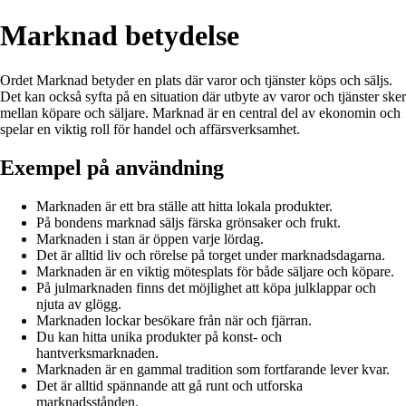
Marknad betydelse
Ordet Marknad betyder en plats där varor och tjänster köps och säljs.
Det kan också syfta på en situation där utbyte av varor och tjänster sker
mellan köpare och säljare. Marknad är en central del av ekonomin och
spelar en viktig roll för handel och affärsverksamhet.
Exempel på användning
Marknaden är ett bra ställe att hitta lokala produkter.
På bondens marknad säljs färska grönsaker och frukt.
Marknaden i stan är öppen varje lördag.
Det är alltid liv och rörelse på torget under marknadsdagarna.
Marknaden är en viktig mötesplats för både säljare och köpare.
På julmarknaden finns det möjlighet att köpa julklappar och
njuta av glögg.
Marknaden lockar besökare från när och fjärran.
Du kan hitta unika produkter på konst- och
hantverksmarknaden.
Marknaden är en gammal tradition som fortfarande lever kvar.
Det är alltid spännande att gå runt och utforska
marknadsstånden.