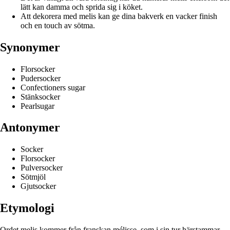
lätt kan damma och sprida sig i köket.
Att dekorera med melis kan ge dina bakverk en vacker finish
och en touch av sötma.
Synonymer
Florsocker
Pudersocker
Confectioners sugar
Stänksocker
Pearlsugar
Antonymer
Socker
Florsocker
Pulversocker
Sötmjöl
Gjutsocker
Etymologi
Ordet melis kommer från franskan mélisse, som i sin tur härstammar