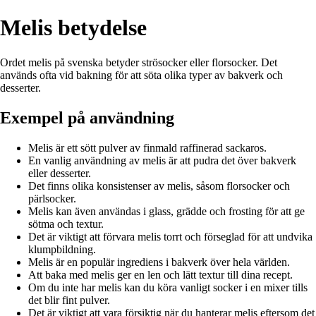
Melis betydelse
Ordet melis på svenska betyder strösocker eller florsocker. Det
används ofta vid bakning för att söta olika typer av bakverk och
desserter.
Exempel på användning
Melis är ett sött pulver av finmald raffinerad sackaros.
En vanlig användning av melis är att pudra det över bakverk
eller desserter.
Det finns olika konsistenser av melis, såsom florsocker och
pärlsocker.
Melis kan även användas i glass, grädde och frosting för att ge
sötma och textur.
Det är viktigt att förvara melis torrt och förseglad för att undvika
klumpbildning.
Melis är en populär ingrediens i bakverk över hela världen.
Att baka med melis ger en len och lätt textur till dina recept.
Om du inte har melis kan du köra vanligt socker i en mixer tills
det blir fint pulver.
Det är viktigt att vara försiktig när du hanterar melis eftersom det