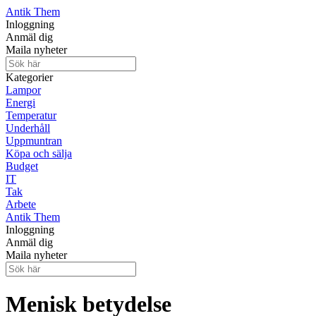
Antik Them
Inloggning
Anmäl dig
Maila nyheter
Kategorier
Lampor
Energi
Temperatur
Underhåll
Uppmuntran
Köpa och sälja
Budget
IT
Tak
Arbete
Antik Them
Inloggning
Anmäl dig
Maila nyheter
Menisk betydelse