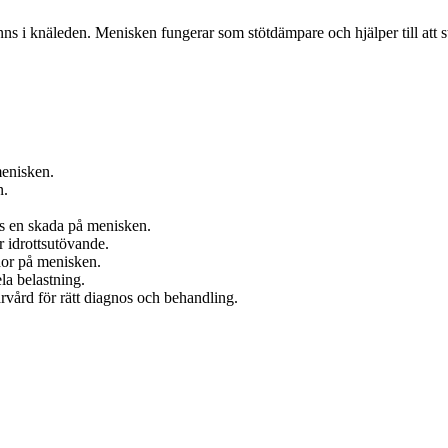
nns i knäleden. Menisken fungerar som stötdämpare och hjälper till att
menisken.
n.
ns en skada på menisken.
 idrottsutövande.
ador på menisken.
ela belastning.
rvård för rätt diagnos och behandling.