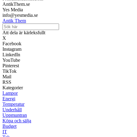
AntikThem.se
Yes Media
info@yesmedia.se
Antik Them
Att dela är kärleksfullt
X
Facebook
Instagram
LinkedIn
YouTube
Pinterest
TikTok
Mail
RSS
Kategorier
Lampor
Energi
Temperatur
Underhåll
Uppmuntran
Köpa och sälja
Budget
IT