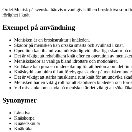
Ordet Menisk på svenska hänvisar vanligtvis till en broskskiva som fi
rörlighet i knät.
Exempel på användning
Menisken är en broskstruktur i knäleden.
Skador på menisken kan orsaka smärta och svullnad i knät.
Operation kan ibland vara nödvändig vid allvarliga skador på 
Det är viktigt att rehabilitera knät efter en operation av meniske
Meniskskador är vanliga bland idrottare och motionärer.
En läkare kan göra en undersökning för att bedöma om det fin
Knäskydd kan bidra till att förebygga skador på menisken under
Det är viktigt att stärka musklerna runt knät för att undvika sk
Menisken har en viktig roll för att stabilisera knäleden och förd
Vid misstanke om skada på menisken är det viktigt att söka läka
Synonymer
Lårskiva
Knäskorpa
Knäledsknuta
Knäkråka