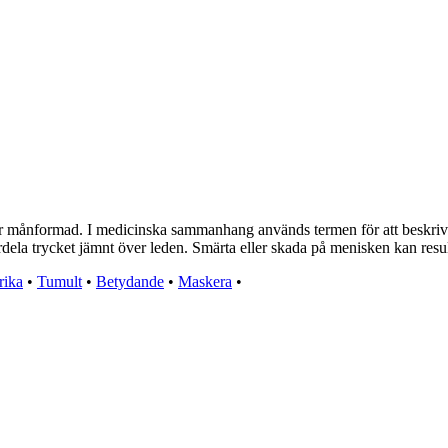
r månformad. I medicinska sammanhang används termen för att beskriva
rdela trycket jämnt över leden. Smärta eller skada på menisken kan resu
rika
•
Tumult
•
Betydande
•
Maskera
•