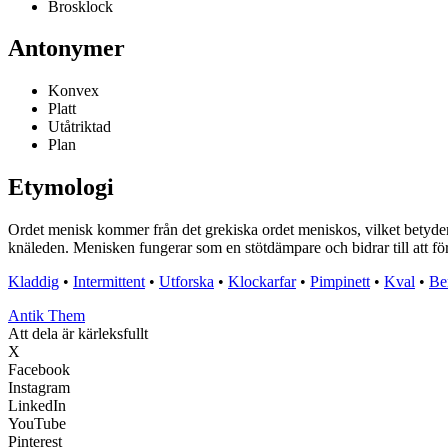
Brosklock
Antonymer
Konvex
Platt
Utåtriktad
Plan
Etymologi
Ordet menisk kommer från det grekiska ordet meniskos, vilket betyde
knäleden. Menisken fungerar som en stötdämpare och bidrar till att fö
Kladdig
•
Intermittent
•
Utforska
•
Klockarfar
•
Pimpinett
•
Kval
•
Be
Antik Them
Att dela är kärleksfullt
X
Facebook
Instagram
LinkedIn
YouTube
Pinterest