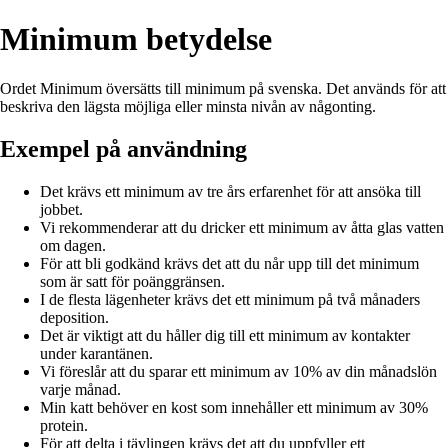
Minimum betydelse
Ordet Minimum översätts till minimum på svenska. Det används för att
beskriva den lägsta möjliga eller minsta nivån av någonting.
Exempel på användning
Det krävs ett minimum av tre års erfarenhet för att ansöka till
jobbet.
Vi rekommenderar att du dricker ett minimum av åtta glas vatten
om dagen.
För att bli godkänd krävs det att du når upp till det minimum
som är satt för poänggränsen.
I de flesta lägenheter krävs det ett minimum på två månaders
deposition.
Det är viktigt att du håller dig till ett minimum av kontakter
under karantänen.
Vi föreslår att du sparar ett minimum av 10% av din månadslön
varje månad.
Min katt behöver en kost som innehåller ett minimum av 30%
protein.
För att delta i tävlingen krävs det att du uppfyller ett