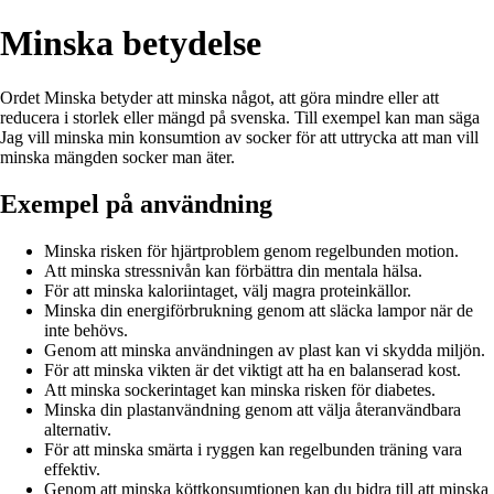
Minska betydelse
Ordet Minska betyder att minska något, att göra mindre eller att
reducera i storlek eller mängd på svenska. Till exempel kan man säga
Jag vill minska min konsumtion av socker för att uttrycka att man vill
minska mängden socker man äter.
Exempel på användning
Minska risken för hjärtproblem genom regelbunden motion.
Att minska stressnivån kan förbättra din mentala hälsa.
För att minska kaloriintaget, välj magra proteinkällor.
Minska din energiförbrukning genom att släcka lampor när de
inte behövs.
Genom att minska användningen av plast kan vi skydda miljön.
För att minska vikten är det viktigt att ha en balanserad kost.
Att minska sockerintaget kan minska risken för diabetes.
Minska din plastanvändning genom att välja återanvändbara
alternativ.
För att minska smärta i ryggen kan regelbunden träning vara
effektiv.
Genom att minska köttkonsumtionen kan du bidra till att minska