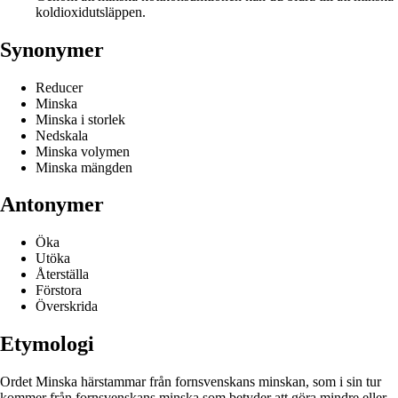
koldioxidutsläppen.
Synonymer
Reducer
Minska
Minska i storlek
Nedskala
Minska volymen
Minska mängden
Antonymer
Öka
Utöka
Återställa
Förstora
Överskrida
Etymologi
Ordet Minska härstammar från fornsvenskans minskan, som i sin tur
kommer från fornsvenskans minska som betyder att göra mindre eller