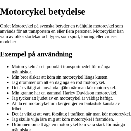
Motorcykel betydelse
Ordet Motorcykel på svenska betyder en tvåhjulig motorcykel som
används för att transportera en eller flera personer. Motorcyklar kan
vara av olika storlekar och typer, som sport, touring eller cruiser
modeller.
Exempel på användning
Motorcykeln är ett populärt transportmedel för många
människor.
Min bror älskar att köra sin motorcykel längs kusten.
Jag drömmer om att en dag äga en röd motorcykel.
Det är viktigt att använda hjälm när man kör motorcykel.
Min granne har en gammal Harley Davidson motorcykel.
Jag tycker att ljudet av en motorcykel är väldigt häftigt.
Att ta en motorcykeltur i bergen ger en fantastisk känsla av
frihet.
Det är viktigt att vara försiktig i trafiken när man kör motorcykel.
Jag skulle vilja lära mig att köra motorcykel i framtiden.
Drömmen om att äga en motorcykel kan vara stark för många
människor.