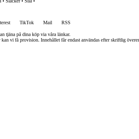
a
•
Slacker
•
Sila
•
terest
TikTok
Mail
RSS
an tjäna på dina köp via våra länkar.
kan vi få provision. Innehållet får endast användas efter skriftlig öve