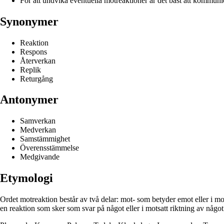
För att undvika eventuella motreaktioner är det bäst att kommunic
Synonymer
Reaktion
Respons
Återverkan
Replik
Returgång
Antonymer
Samverkan
Medverkan
Samstämmighet
Överensstämmelse
Medgivande
Etymologi
Ordet motreaktion består av två delar: mot- som betyder emot eller i mo
en reaktion som sker som svar på något eller i motsatt riktning av något