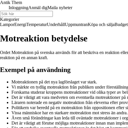
Antik Them
Inloggning
Anmäl dig
Maila nyheter
Kategorier
Lampor
Energi
Temperatur
Underhåll
Uppmuntran
Köpa och sälja
Budget
Motreaktion betydelse
Ordet Motreaktion på svenska används för att beskriva en reaktion eller
reaktion på en annan kraft.
Exempel på användning
Motreaktionen på det nya lagförslaget var stark.
Vi märkte en tydlig motreaktion från publiken under föreställnin
Forskarna studerar kroppens motreaktioner vid olika typer av bel
Det är viktigt att vara medveten om eventuella motreaktioner på
Läraren noterade en negativ motreaktion från eleverna efter provr
Politikern var beredd på en motreaktion från oppositionen efter si
Vissa människor har en starkare motreaktion mot stress än andra.
Även små förändringar kan leda till oväntade motreaktioner i org
Det är viktigt att förutse möjliga motreaktioner innan man imple