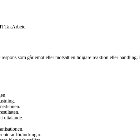
IT
Tak
Arbete
 respons som går emot eller motsatt en tidigare reaktion eller handling.
gen.
astning.
 medicinen.
esultaten.
tt uttalande.
anisationen.
menterar förändringar.