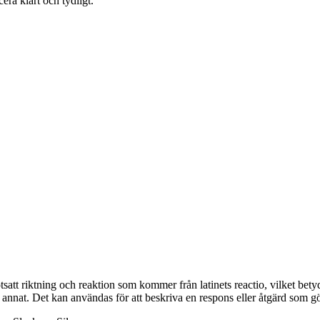
era klart och tydligt.
tsatt riktning och reaktion som kommer från latinets reactio, vilket bet
 annat. Det kan användas för att beskriva en respons eller åtgärd som gö