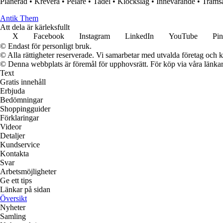
Planerad
•
Krevera
•
Pelare
•
Tadel
•
Klockslag
•
Innevarande
•
Trams
Antik Them
Att dela är kärleksfullt
X
Facebook
Instagram
LinkedIn
YouTube
Pin
© Endast för personligt bruk.
© Alla rättigheter reserverade. Vi samarbetar med utvalda företag och k
© Denna webbplats är föremål för upphovsrätt. För köp via våra länkar 
Text
Gratis innehåll
Erbjuda
Bedömningar
Shoppingguider
Förklaringar
Videor
Detaljer
Kundservice
Kontakta
Svar
Arbetsmöjligheter
Ge ett tips
Länkar på sidan
Översikt
Nyheter
Samling