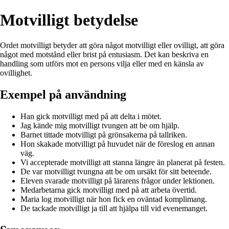
Motvilligt betydelse
Ordet motvilligt betyder att göra något motvilligt eller ovilligt, att göra
något med motstånd eller brist på entusiasm. Det kan beskriva en
handling som utförs mot en persons vilja eller med en känsla av
ovillighet.
Exempel på användning
Han gick motvilligt med på att delta i mötet.
Jag kände mig motvilligt tvungen att be om hjälp.
Barnet tittade motvilligt på grönsakerna på tallriken.
Hon skakade motvilligt på huvudet när de föreslog en annan
väg.
Vi accepterade motvilligt att stanna längre än planerat på festen.
De var motvilligt tvungna att be om ursäkt för sitt beteende.
Eleven svarade motvilligt på lärarens frågor under lektionen.
Medarbetarna gick motvilligt med på att arbeta övertid.
Maria log motvilligt när hon fick en oväntad komplimang.
De tackade motvilligt ja till att hjälpa till vid evenemanget.