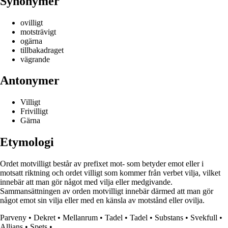
Synonymer
ovilligt
motsträvigt
ogärna
tillbakadraget
vägrande
Antonymer
Villigt
Frivilligt
Gärna
Etymologi
Ordet motvilligt består av prefixet mot- som betyder emot eller i
motsatt riktning och ordet villigt som kommer från verbet vilja, vilket
innebär att man gör något med vilja eller medgivande.
Sammansättningen av orden motvilligt innebär därmed att man gör
något emot sin vilja eller med en känsla av motstånd eller ovilja.
Parveny
•
Dekret
•
Mellanrum
•
Tadel
•
Tadel
•
Substans
•
Svekfull
•
Allians
•
Spets
•