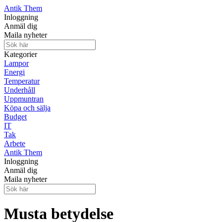
Antik Them
Inloggning
Anmäl dig
Maila nyheter
Kategorier
Lampor
Energi
Temperatur
Underhåll
Uppmuntran
Köpa och sälja
Budget
IT
Tak
Arbete
Antik Them
Inloggning
Anmäl dig
Maila nyheter
Musta betydelse