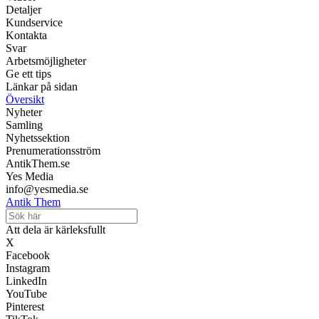
Detaljer
Kundservice
Kontakta
Svar
Arbetsmöjligheter
Ge ett tips
Länkar på sidan
Översikt
Nyheter
Samling
Nyhetssektion
Prenumerationsström
AntikThem.se
Yes Media
info@yesmedia.se
Antik Them
Att dela är kärleksfullt
X
Facebook
Instagram
LinkedIn
YouTube
Pinterest