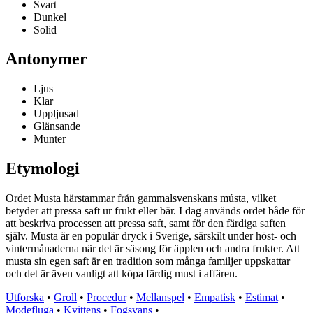
Svart
Dunkel
Solid
Antonymer
Ljus
Klar
Uppljusad
Glänsande
Munter
Etymologi
Ordet Musta härstammar från gammalsvenskans músta, vilket
betyder att pressa saft ur frukt eller bär. I dag används ordet både för
att beskriva processen att pressa saft, samt för den färdiga saften
själv. Musta är en populär dryck i Sverige, särskilt under höst- och
vintermånaderna när det är säsong för äpplen och andra frukter. Att
musta sin egen saft är en tradition som många familjer uppskattar
och det är även vanligt att köpa färdig must i affären.
Utforska
•
Groll
•
Procedur
•
Mellanspel
•
Empatisk
•
Estimat
•
Modefluga
•
Kvittens
•
Fogsvans
•