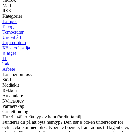
TikTok
Mail
RSS
Kategorier
Lampor
Energi
Temperatur
Underhåll
Uppmuntran
Köpa och sälja
Budget
IT
Tak
Arbete
Läs mer om oss
Stöd
Mediakit
Reklam
Användare
Nyhetsbrev
Partnerskap
Gör ett bidrag
Hur du väljer rätt typ av hem för din familj
Funderar du på att byta hemtyp? Den här e-boken undersöker för-
och nackdelar med olika typer av boende, från radhus till lägenheter,