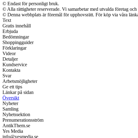
© Endast för personligt bruk.
© Alla rättigheter reserverade. Vi samarbetar med utvalda företag och 
© Denna webbplats är föremål för upphovsrätt. För köp via våra länkar
Text
Gratis innehåll
Erbjuda
Bedömningar
Shoppingguider
Förklaringar
Videor
Detaljer
Kundservice
Kontakta
Svar
Arbetsmöjligheter
Ge ett tips
Länkar på sidan
Översikt
Nyheter
Samling
Nyhetssektion
Prenumerationsström
AntikThem.se
Yes Media
info@yesmedia.se