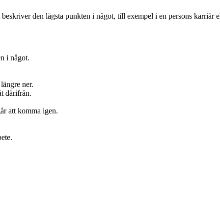
skriver den lägsta punkten i något, till exempel i en persons karriär ell
n i något.
längre ner.
 därifrån.
går att komma igen.
bete.