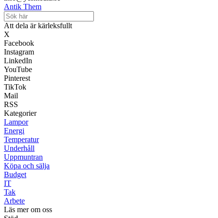
Antik Them
Att dela är kärleksfullt
X
Facebook
Instagram
LinkedIn
YouTube
Pinterest
TikTok
Mail
RSS
Kategorier
Lampor
Energi
Temperatur
Underhåll
Uppmuntran
Köpa och sälja
Budget
IT
Tak
Arbete
Läs mer om oss