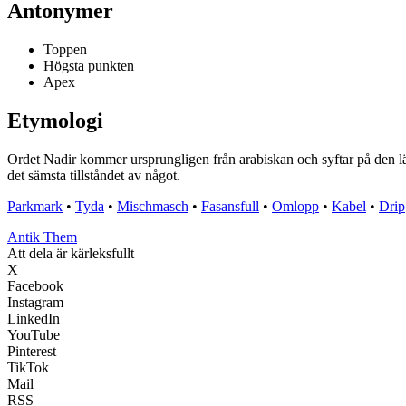
Antonymer
Toppen
Högsta punkten
Apex
Etymologi
Ordet Nadir kommer ursprungligen från arabiskan och syftar på den läg
det sämsta tillståndet av något.
Parkmark
•
Tyda
•
Mischmasch
•
Fasansfull
•
Omlopp
•
Kabel
•
Drip
Antik Them
Att dela är kärleksfullt
X
Facebook
Instagram
LinkedIn
YouTube
Pinterest
TikTok
Mail
RSS