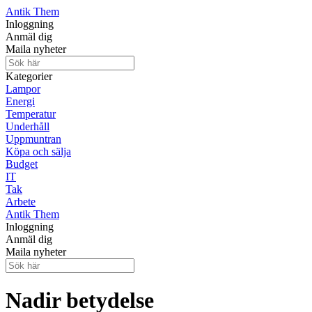
Antik Them
Inloggning
Anmäl dig
Maila nyheter
Kategorier
Lampor
Energi
Temperatur
Underhåll
Uppmuntran
Köpa och sälja
Budget
IT
Tak
Arbete
Antik Them
Inloggning
Anmäl dig
Maila nyheter
Nadir betydelse