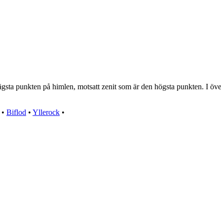
sta punkten på himlen, motsatt zenit som är den högsta punkten. I överf
•
Biflod
•
Yllerock
•