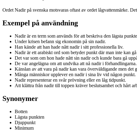
Ordet Nadir på svenska motsvaras oftast av ordet lågvattenmärke. Det be
Exempel på användning
Nadir är en term som används för att beskriva den lägsta punkte
Under krisen befann sig ekonomin på sin nadir.
Han kände att han hade nått nadir i sitt professionella liv.
Nadir är ett arabiskt ord som betyder punkt där man inte kan gå 
Det var som om hon hade nått sin nadir och kunde bara gå uppåt
De var angelägna om att undvika att nå nadir i förhandlingarna.
Känslan av att vara på nadir kan vara överväldigande men det 
Många människor upplever en nadir i sina liv vid någon punkt.
Nadir representerar en svår prövning eller en låg tidpunkt.
Att klättra från nadir till toppen kräver beslutsamhet och hårt ar
Synonymer
Botten
Lägsta punkten
Djuppunkt
Minimum