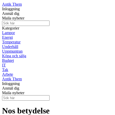
Antik Them
Inloggning
Anmäl dig
Maila nyheter
Kategorier
Lampor
Energi
Temperatur
Underhåll
Uppmuntran
Köpa och sälja
Budget
IT
Tak
Arbete
Antik Them
Inloggning
Anmäl dig
Maila nyheter
Nos betydelse