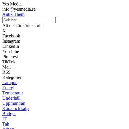
Yes Media
info@yesmedia.se
Antik Them
Att dela är kärleksfullt
X
Facebook
Instagram
LinkedIn
YouTube
Pinterest
TikTok
Mail
RSS
Kategorier
Lampor
Energi
Temperatur
Underhåll
Uppmuntran
Köpa och sälja
Budget
IT
Tak