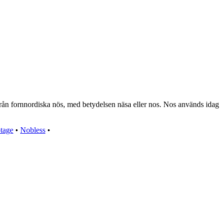
n fornnordiska nös, med betydelsen näsa eller nos. Nos används idag frä
tage
•
Nobless
•