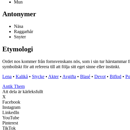
Mun
Antonymer
Näsa
Raggarhår
Snyter
Etymologi
Ordet nos kommer från fornsvenskans nös, som i sin tur härstammar frå
symboliskt för att referera till att följa sitt eget sinne eller instinkt.
Lena
•
Kalikå
•
Stycke
•
Akter
•
Avgifta
•
Blasé
•
Devot
•
Biflod
•
Po
Antik Them
Att dela är kärleksfullt
X
Facebook
Instagram
LinkedIn
YouTube
Pinterest
TikTok