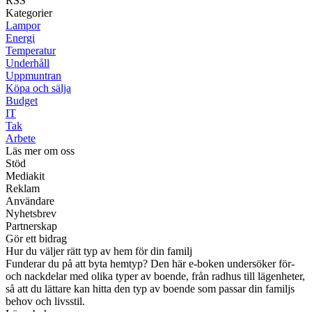
RSS
Kategorier
Lampor
Energi
Temperatur
Underhåll
Uppmuntran
Köpa och sälja
Budget
IT
Tak
Arbete
Läs mer om oss
Stöd
Mediakit
Reklam
Användare
Nyhetsbrev
Partnerskap
Gör ett bidrag
Hur du väljer rätt typ av hem för din familj
Funderar du på att byta hemtyp? Den här e-boken undersöker för-
och nackdelar med olika typer av boende, från radhus till lägenheter,
så att du lättare kan hitta den typ av boende som passar din familjs
behov och livsstil.