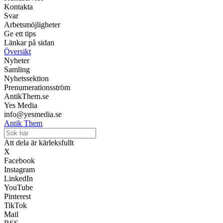
Kontakta
Svar
Arbetsmöjligheter
Ge ett tips
Länkar på sidan
Översikt
Nyheter
Samling
Nyhetssektion
Prenumerationsström
AntikThem.se
Yes Media
info@yesmedia.se
Antik Them
Att dela är kärleksfullt
X
Facebook
Instagram
LinkedIn
YouTube
Pinterest
TikTok
Mail