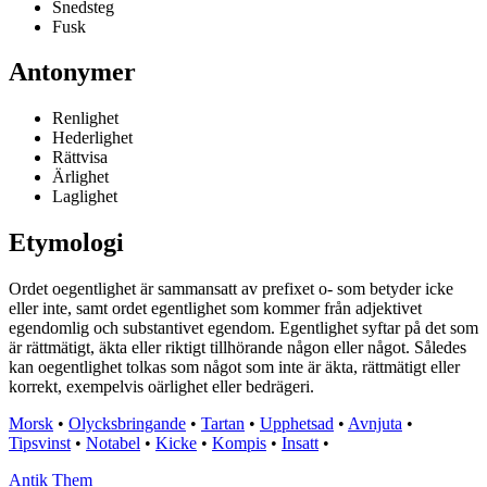
Snedsteg
Fusk
Antonymer
Renlighet
Hederlighet
Rättvisa
Ärlighet
Laglighet
Etymologi
Ordet oegentlighet är sammansatt av prefixet o- som betyder icke
eller inte, samt ordet egentlighet som kommer från adjektivet
egendomlig och substantivet egendom. Egentlighet syftar på det som
är rättmätigt, äkta eller riktigt tillhörande någon eller något. Således
kan oegentlighet tolkas som något som inte är äkta, rättmätigt eller
korrekt, exempelvis oärlighet eller bedrägeri.
Morsk
•
Olycksbringande
•
Tartan
•
Upphetsad
•
Avnjuta
•
Tipsvinst
•
Notabel
•
Kicke
•
Kompis
•
Insatt
•
Antik Them