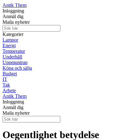
Antik Them
Inloggning
Anmäl dig
Maila nyheter
Kategorier
Lampor
Energi
Temperatur
Underhåll
Uppmuntran
Köpa och sälja
Budget
IT
Tak
Arbete
Antik Them
Inloggning
Anmäl dig
Maila nyheter
Oegentlighet betydelse