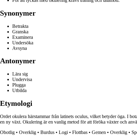
För att lyckas med okulering krävs träning och tålamod.
Synonymer
Betrakta
Granska
Examinera
Undersöka
Avsyna
Antonymer
Lära sig
Undervisa
Plugga
Utbilda
Etymologi
Ordet okulera härstammar från latinets oculus, vilket betyder öga. I bo
en ny växt. Okulering är en vanlig metod för att föröka växter och anvä
Obotlig
•
Overklig
•
Burdus
•
Logi
•
Flottbas
•
Gemen
•
Overklig
•
Sp