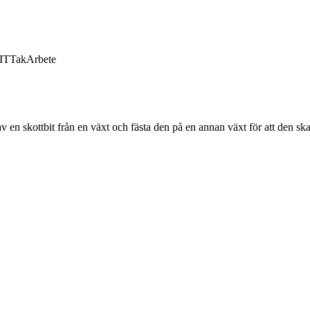
IT
Tak
Arbete
av en skottbit från en växt och fästa den på en annan växt för att den 