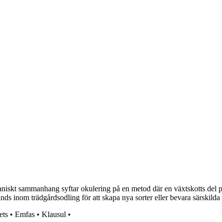
taniskt sammanhang syftar okulering på en metod där en växtskotts del pl
nds inom trädgårdsodling för att skapa nya sorter eller bevara särskild
ets
•
Emfas
•
Klausul
•