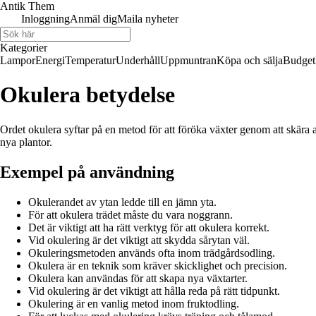
Antik Them
Inloggning
Anmäl dig
Maila nyheter
Kategorier
Lampor
Energi
Temperatur
Underhåll
Uppmuntran
Köpa och sälja
Budget
Okulera betydelse
Ordet okulera syftar på en metod för att föröka växter genom att skära 
nya plantor.
Exempel på användning
Okulerandet av ytan ledde till en jämn yta.
För att okulera trädet måste du vara noggrann.
Det är viktigt att ha rätt verktyg för att okulera korrekt.
Vid okulering är det viktigt att skydda sårytan väl.
Okuleringsmetoden används ofta inom trädgårdsodling.
Okulera är en teknik som kräver skicklighet och precision.
Okulera kan användas för att skapa nya växtarter.
Vid okulering är det viktigt att hålla reda på rätt tidpunkt.
Okulering är en vanlig metod inom fruktodling.