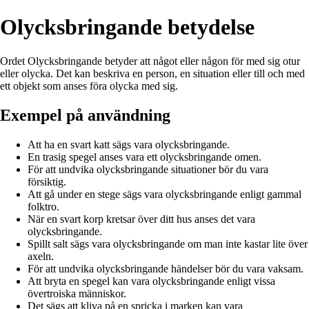
Olycksbringande betydelse
Ordet Olycksbringande betyder att något eller någon för med sig otur
eller olycka. Det kan beskriva en person, en situation eller till och med
ett objekt som anses föra olycka med sig.
Exempel på användning
Att ha en svart katt sägs vara olycksbringande.
En trasig spegel anses vara ett olycksbringande omen.
För att undvika olycksbringande situationer bör du vara
försiktig.
Att gå under en stege sägs vara olycksbringande enligt gammal
folktro.
När en svart korp kretsar över ditt hus anses det vara
olycksbringande.
Spillt salt sägs vara olycksbringande om man inte kastar lite över
axeln.
För att undvika olycksbringande händelser bör du vara vaksam.
Att bryta en spegel kan vara olycksbringande enligt vissa
övertroiska människor.
Det sägs att kliva på en spricka i marken kan vara