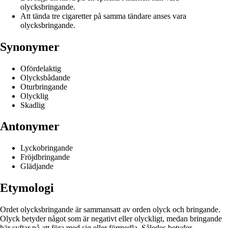
olycksbringande.
Att tända tre cigaretter på samma tändare anses vara
olycksbringande.
Synonymer
Ofördelaktig
Olycksbådande
Oturbringande
Olycklig
Skadlig
Antonymer
Lyckobringande
Fröjdbringande
Glädjande
Etymologi
Ordet olycksbringande är sammansatt av orden olyck och bringande.
Olyck betyder något som är negativt eller olyckligt, medan bringande
här syftar på att föra med sig eller förmedla. Således betyder