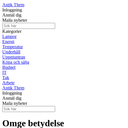
Antik Them
Inloggning
Anmäl dig
Maila nyheter
Kategorier
Lampor
Energi
Temperatur
Underhåll
Uppmuntran
Köpa och sälja
Budget
IT
Tak
Arbete
Antik Them
Inloggning
Anmäl dig
Maila nyheter
Omge betydelse