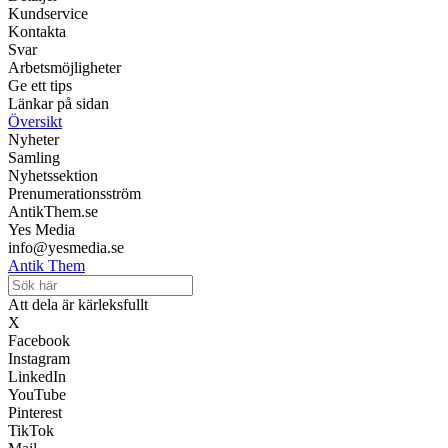
Kundservice
Kontakta
Svar
Arbetsmöjligheter
Ge ett tips
Länkar på sidan
Översikt
Nyheter
Samling
Nyhetssektion
Prenumerationsström
AntikThem.se
Yes Media
info@yesmedia.se
Antik Them
Att dela är kärleksfullt
X
Facebook
Instagram
LinkedIn
YouTube
Pinterest
TikTok