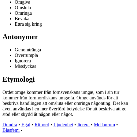
Omgiva
Omsluta
Omringa
Bevaka
Ettra sig kring
Antonymer
Genomtränga
Överrumpla
Ignorera
Misslyckas
Etymologi
Ordet omge kommer från fornsvenskans umgæ, som i sin tur
kommer från fornnordiskans umgæfa. Omge används för att
beskriva handlingen att omsluta eller omringa någonting. Det kan
även användas i en mer överförd betydelse för att beskriva att ge
stöd eller skydd åt någon eller något.
Dundra
•
Egal
•
Ritbord
•
Ljudenhet
•
Iterera
•
Mellanrum
•
Blasfemi
•