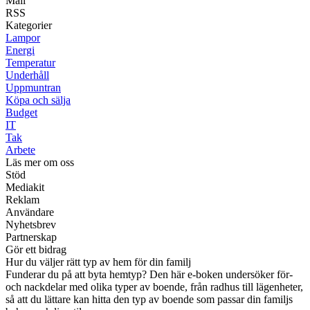
Mail
RSS
Kategorier
Lampor
Energi
Temperatur
Underhåll
Uppmuntran
Köpa och sälja
Budget
IT
Tak
Arbete
Läs mer om oss
Stöd
Mediakit
Reklam
Användare
Nyhetsbrev
Partnerskap
Gör ett bidrag
Hur du väljer rätt typ av hem för din familj
Funderar du på att byta hemtyp? Den här e-boken undersöker för-
och nackdelar med olika typer av boende, från radhus till lägenheter,
så att du lättare kan hitta den typ av boende som passar din familjs