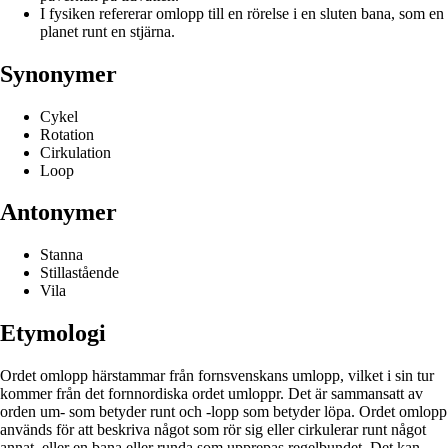
I fysiken refererar omlopp till en rörelse i en sluten bana, som en
planet runt en stjärna.
Synonymer
Cykel
Rotation
Cirkulation
Loop
Antonymer
Stanna
Stillastående
Vila
Etymologi
Ordet omlopp härstammar från fornsvenskans umlopp, vilket i sin tur
kommer från det fornnordiska ordet umloppr. Det är sammansatt av
orden um- som betyder runt och -lopp som betyder löpa. Ordet omlopp
används för att beskriva något som rör sig eller cirkulerar runt något
annat, eller en bana eller runda som upprepas regelbundet. Det kan