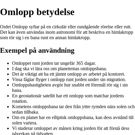
Omlopp betydelse
Ordet Omlopp syftar på en cirkulär eller rundgående rörelse eller rutt.
Det kan även användas inom astronomi för att beskriva en himlakropp
som rör sig i en bana runt en annan himlakropp.
Exempel på användning
Omloppet runt jorden tar ungefär 365 dagar.
I dag ska vi lära oss om planeternas omloppsbana.
Det är viktigt att ha ett jämnt omlopp av arbetet på kontoret.
Vissa fåglar flyger i omlopp runt jorden under sin migration.
Omloppshastigheten avgör hur snabbt ett föremål rör sig i sin
bana.
En geostationär satellit har ett omlopp som matchar jordens
rotation.
Kometens omloppsbana tar den från yttre rymden nära solen och
sedan tillbaka.
Om en planet har en elliptisk omloppsbana, kan dess avstånd till
solen variera.
Vi studerar omloppet av månen kring jorden för att förstå dess
påverkan på tidvatten.