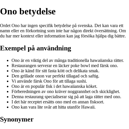
Ono betydelse
Ordet Ono har ingen specifik betydelse på svenska. Det kan vara ett
namn eller en förkortning som inte har någon direkt översättning. Om
du har mer kontext eller information kan jag försöka hjälpa dig bättre.
Exempel på användning
Ono är en viktig del av många traditionella hawaiianska rätter.
Restaurangen serverar en läcker poke bowl med färsk ono.
Ono är känd för sitt fasta kött och delikata smak.
Den grillade onon var perfekt tillagad och saftig.
Vi använde färsk Ono för att tillaga sushi.
Ono är en populär fisk i det hawaiianska köket.
Förberedningen av ono kräver noggrannhet och skicklighet.
Denna restaurang specialiserar sig på att laga rätter med ono.
I det här receptet ersätts ono med en annan fisksort.
Ono kan vara lite svår att hitta utanför Hawaii.
Synonymer