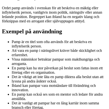
Ordet pamp används i svenskan för att beskriva en mäktig eller
inflytelserik person, vanligtvis inom politik, näringsliv eller annan
ledande position. Begreppet kan ibland ha en negativ klang och
förknippas med en arrogant eller självupptagen attityd.
Exempel på användning
Pamp är en titel som ofta används för att beskriva en
inflytelserik person.
Att vara en pamp i näringslivet kräver både skicklighet och
erfarenhet.
Vissa människor betraktar pampar som makthungriga och
arroganta.
En pamp kan ha stor påverkan på beslut som fattas inom ett
företag eller en organisation.
Det är viktigt att inte låta en pamp diktera alla beslut utan att
lyssna på andra åsikter också.
Ibland kan pampar vara motståndare till förändring och
innovation.
En pamp kan också ses som en mentor och ledare för andra
anställda.
Det är vanligt att pampar har en lång karriär inom samma
bransch eller företag.