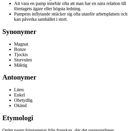
Att vara en pamp innebär ofta att man har en nära relation till
företagets ägare eller högsta ledning.
Pampens inflytande sträcker sig ofta utanför arbetsplatsen och
kan påverka samhället i stort.
Synonymer
Magnat
Bonze
Tjockis
Storvulen
Mäktig
Antonymer
Liten
Enkel
Obetydlig
Okänd
Etymologi
Ordet pamp härstammar från franskan, där det ursprungligen