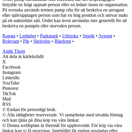
betydde en högt uppsatt person eller en ledare inom en organisation.
På svenska används termen pamp ofta för att beskriva en arrogant
eller självupptagen person som har en hög position och utövar makt
på ett auktoritärt sätt. Ordet kan även användas mer generellt för att
beskriva en pompös eller storvulen person.
Ragata
•
Ledighet
•
Parkmark
•
Utforska
•
Smolk
•
Argsint
•
Relevant
•
Pik
•
Skrivelse
•
Blasfemi
•
Antik Them
Att dela är kärleksfullt
X
Facebook
Instagram
LinkedIn
YouTube
Pinterest
TikTok
Mail
RSS
© Endast för personligt bruk.
© Alla rättigheter reserverade. Vi samarbetar med utvalda företag
och kan tjäna på dina köp via våra länkar.
© Denna webbplats är föremål för upphovsrätt. För köp via våra
länkar kan vi få provision. Innehållet får endast användas efter