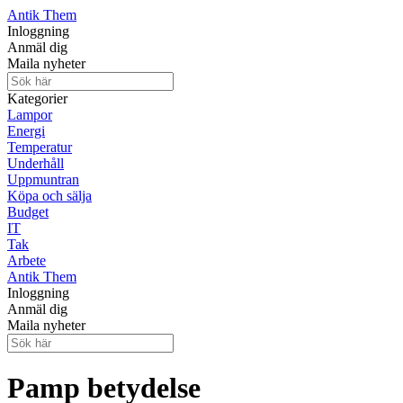
Antik Them
Inloggning
Anmäl dig
Maila nyheter
Kategorier
Lampor
Energi
Temperatur
Underhåll
Uppmuntran
Köpa och sälja
Budget
IT
Tak
Arbete
Antik Them
Inloggning
Anmäl dig
Maila nyheter
Pamp betydelse