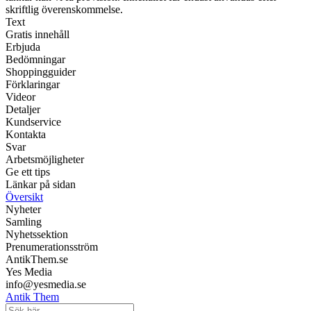
skriftlig överenskommelse.
Text
Gratis innehåll
Erbjuda
Bedömningar
Shoppingguider
Förklaringar
Videor
Detaljer
Kundservice
Kontakta
Svar
Arbetsmöjligheter
Ge ett tips
Länkar på sidan
Översikt
Nyheter
Samling
Nyhetssektion
Prenumerationsström
AntikThem.se
Yes Media
info@yesmedia.se
Antik Them