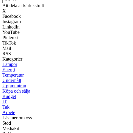
Att dela är kärleksfullt
X
Facebook
Instagram
LinkedIn
YouTube
Pinterest
TikTok
Mail
RSS
Kategorier
Lampor
Energi
Temperatur
Underhåll
Uppmuntran
Köpa och sälja
Budget
IT
Tak
Arbete
Läs mer om oss
Stöd
Mediakit