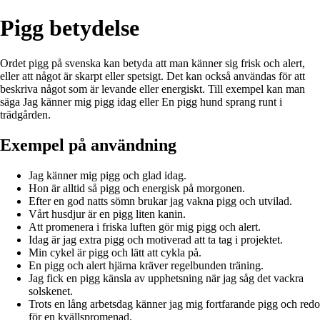
Pigg betydelse
Ordet pigg på svenska kan betyda att man känner sig frisk och alert,
eller att något är skarpt eller spetsigt. Det kan också användas för att
beskriva något som är levande eller energiskt. Till exempel kan man
säga Jag känner mig pigg idag eller En pigg hund sprang runt i
trädgården.
Exempel på användning
Jag känner mig pigg och glad idag.
Hon är alltid så pigg och energisk på morgonen.
Efter en god natts sömn brukar jag vakna pigg och utvilad.
Vårt husdjur är en pigg liten kanin.
Att promenera i friska luften gör mig pigg och alert.
Idag är jag extra pigg och motiverad att ta tag i projektet.
Min cykel är pigg och lätt att cykla på.
En pigg och alert hjärna kräver regelbunden träning.
Jag fick en pigg känsla av upphetsning när jag såg det vackra
solskenet.
Trots en lång arbetsdag känner jag mig fortfarande pigg och redo
för en kvällspromenad.