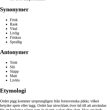
Synonymer
Frisk
Rask
Vital
Livlig
Friskus
Sprallig
Antonymer
Trött
Slö
Slapp
Matt
Livlös
Etymologi
Ordet pigg kommer ursprungligen från fornsvenska pikkr, vilket
betyder spets eller tagg. Ordet har utvecklats över tid till att användas
för att beskriva något som är skarpt, vaket eller alert. Idag används