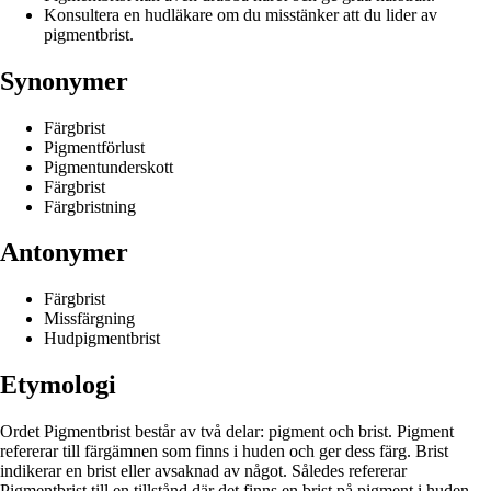
Konsultera en hudläkare om du misstänker att du lider av
pigmentbrist.
Synonymer
Färgbrist
Pigmentförlust
Pigmentunderskott
Färgbrist
Färgbristning
Antonymer
Färgbrist
Missfärgning
Hudpigmentbrist
Etymologi
Ordet Pigmentbrist består av två delar: pigment och brist. Pigment
refererar till färgämnen som finns i huden och ger dess färg. Brist
indikerar en brist eller avsaknad av något. Således refererar
Pigmentbrist till en tillstånd där det finns en brist på pigment i huden,