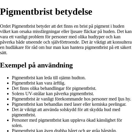
Pigmentbrist betydelse
Ordet Pigmentbrist betyder att det finns en brist på pigment i huden
vilket kan orsaka missfärgningar eller ljusare fläckar på huden. Det kan
vara ett vanligt problem för personer med olika hudtyper och kan
påverka både utseende och självförtroende. Det är viktigt att konsultera
en hudläkare för råd om hur man kan hantera pigmentbrist på ett säkert
sätt.
Exempel på användning
Pigmentbrist kan leda till ojämn hudton.
Pigmentbrist kan vara ärftlig.
Det finns olika behandlingar för pigmentbrist.
Solens UV-strålar kan påverka pigmentbrist.
Pigmentbrist är vanligt förekommande hos personer med ljus hy.
Pigmentbrist kan behandlas med laser eller kemiska peelingar.
Det är viktigt att använda solskydd för att skydda hud med
pigmentbrist.
Personer med pigmentbrist kan uppleva ökad känslighet för
solen.
Pigmentbrist kan även drabba håret och ge gråa hårstrån.