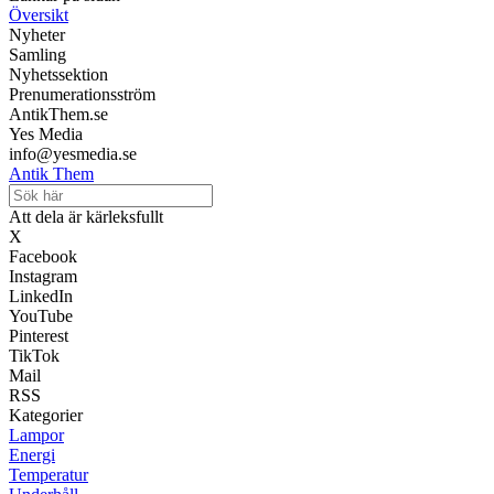
Översikt
Nyheter
Samling
Nyhetssektion
Prenumerationsström
AntikThem.se
Yes Media
info@yesmedia.se
Antik Them
Att dela är kärleksfullt
X
Facebook
Instagram
LinkedIn
YouTube
Pinterest
TikTok
Mail
RSS
Kategorier
Lampor
Energi
Temperatur