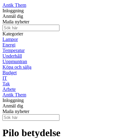
Antik Them
Inloggning
Anmäl dig
Maila nyheter
Kategorier
Lampor
Energi
Temperatur
Underhåll
Uppmuntran
Köpa och sälja
Budget
IT
Tak
Arbete
Antik Them
Inloggning
Anmäl dig
Maila nyheter
Pilo betydelse