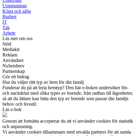
Underhåll
Uppmuntran
Köpa och sälja
Budget
IT
Tak
Arbete
Läs mer om oss
Stöd
Mediakit
Reklam
Användare
Nyhetsbrev
Partnerskap
Gör ett bidrag
Hur du väljer rätt typ av hem för din familj
Funderar du på att byta hemtyp? Den här e-boken undersöker för-
och nackdelar med olika typer av boende, från radhus till lägenheter,
så att du lättare kan hitta den typ av boende som passar din familjs
behov och livsstil.
Läs e-bok
Genom att fortsätta accepterar du att vi använder cookies för statistik
och anpassning.
Vi använder cookies tillsammans med utvalda partners för att samla