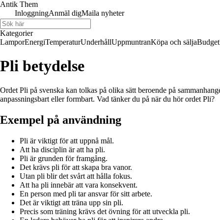
Antik Them
Inloggning
Anmäl dig
Maila nyheter
Kategorier
Lampor
Energi
Temperatur
Underhåll
Uppmuntran
Köpa och sälja
Budget
Pli betydelse
Ordet Pli på svenska kan tolkas på olika sätt beroende på sammanhanget.
anpassningsbart eller formbart. Vad tänker du på när du hör ordet Pli?
Exempel på användning
Pli är viktigt för att uppnå mål.
Att ha disciplin är att ha pli.
Pli är grunden för framgång.
Det krävs pli för att skapa bra vanor.
Utan pli blir det svårt att hålla fokus.
Att ha pli innebär att vara konsekvent.
En person med pli tar ansvar för sitt arbete.
Det är viktigt att träna upp sin pli.
Precis som träning krävs det övning för att utveckla pli.