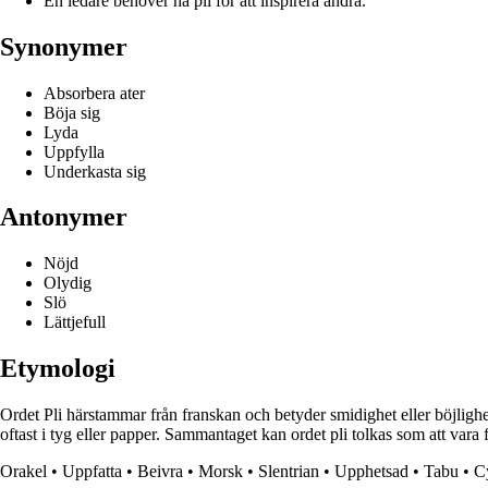
En ledare behöver ha pli för att inspirera andra.
Synonymer
Absorbera ater
Böja sig
Lyda
Uppfylla
Underkasta sig
Antonymer
Nöjd
Olydig
Slö
Lättjefull
Etymologi
Ordet Pli härstammar från franskan och betyder smidighet eller böjlighet
oftast i tyg eller papper. Sammantaget kan ordet pli tolkas som att vara 
Orakel
•
Uppfatta
•
Beivra
•
Morsk
•
Slentrian
•
Upphetsad
•
Tabu
•
C