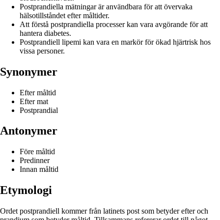
Postprandiella mätningar är användbara för att övervaka
hälsotillståndet efter måltider.
Att förstå postprandiella processer kan vara avgörande för att
hantera diabetes.
Postprandiell lipemi kan vara en markör för ökad hjärtrisk hos
vissa personer.
Synonymer
Efter måltid
Efter mat
Postprandial
Antonymer
Före måltid
Predinner
Innan måltid
Etymologi
Ordet postprandiell kommer från latinets post som betyder efter och
prandium som betyder måltid. Tillsammans refererar ordet till något