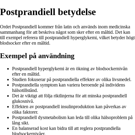
Postprandiell betydelse
Ordet Postprandiell kommer från latin och används inom medicinska
sammanhang för att beskriva något som sker efter en måltid. Det kan
till exempel referera till postprandiell hyperglykemi, vilket betyder högt
blodsocker efter en måltid.
Exempel på användning
Postprandiell hyperglykemi är en ökning av blodsockernivån
efter en måltid.
Studien fokuserar på postprandiella effekter av olika livsmedel.
Postprandiella symptom kan variera beroende på individens
hälsotillstånd.
Det är viktigt att följa riktlinjerna för att minska postprandiell
glukosnivå.
Effekten av postprandiell insulinproduktion kan påverkas av
olika faktorer.
Postprandiell dysmetabolism kan leda till olika hälsoproblem på
lång sikt.
En balanserad kost kan bidra till att reglera postprandiella
blodsockernivåer.