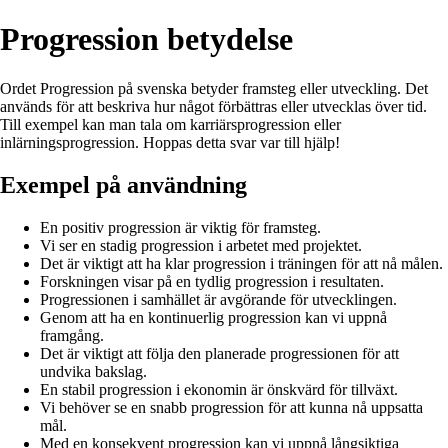
Progression betydelse
Ordet Progression på svenska betyder framsteg eller utveckling. Det
används för att beskriva hur något förbättras eller utvecklas över tid.
Till exempel kan man tala om karriärsprogression eller
inlärningsprogression. Hoppas detta svar var till hjälp!
Exempel på användning
En positiv progression är viktig för framsteg.
Vi ser en stadig progression i arbetet med projektet.
Det är viktigt att ha klar progression i träningen för att nå målen.
Forskningen visar på en tydlig progression i resultaten.
Progressionen i samhället är avgörande för utvecklingen.
Genom att ha en kontinuerlig progression kan vi uppnå
framgång.
Det är viktigt att följa den planerade progressionen för att
undvika bakslag.
En stabil progression i ekonomin är önskvärd för tillväxt.
Vi behöver se en snabb progression för att kunna nå uppsatta
mål.
Med en konsekvent progression kan vi uppnå långsiktiga