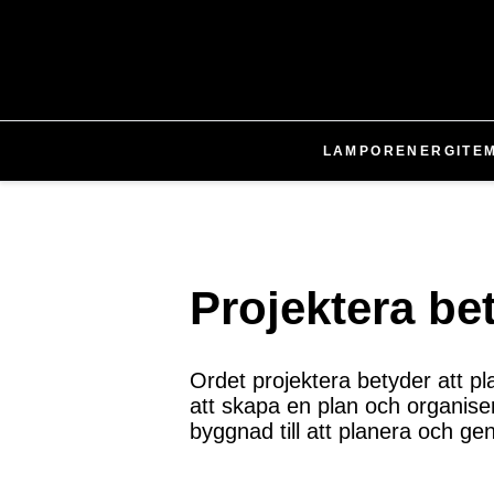
LAMPOR
ENERGI
TE
Projektera be
Ordet projektera betyder att p
att skapa en plan och organiser
byggnad till att planera och g