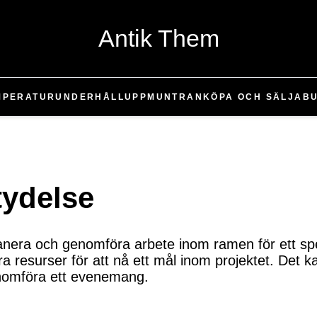
Antik Them
MPERATUR
UNDERHÅLL
UPPMUNTRAN
KÖPA OCH SÄLJA
B
tydelse
lanera och genomföra arbete inom ramen för ett spe
a resurser för att nå ett mål inom projektet. Det ka
enomföra ett evenemang.