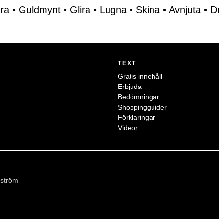
era
•
Guldmynt
•
Glira
•
Lugna
•
Skina
•
Avnjuta
•
D
TEXT
Gratis innehåll
Erbjuda
Bedömningar
Shoppingguider
Förklaringar
Videor
sström