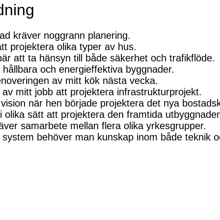
dning
nad kräver noggrann planering.
tt projektera olika typer av hus.
är att ta hänsyn till både säkerhet och trafikflöde.
ra hållbara och energieffektiva byggnader.
enoveringen av mitt kök nästa vecka.
av mitt jobb att projektera infrastrukturprojekt.
 vision när hen började projektera det nya bostads
 olika sätt att projektera den framtida utbyggnade
räver samarbete mellan flera olika yrkesgrupper.
iva system behöver man kunskap inom både teknik o