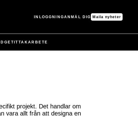
INLOGGNING
ANMÄL DIG
Maila nyheter
UDGET
IT
TAK
ARBETE
cifikt projekt. Det handlar om
n vara allt från att designa en