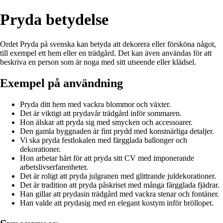
Pryda betydelse
Ordet Pryda på svenska kan betyda att dekorera eller försköna något,
till exempel ett hem eller en trädgård. Det kan även användas för att
beskriva en person som är noga med sitt utseende eller klädsel.
Exempel på användning
Pryda ditt hem med vackra blommor och växter.
Det är viktigt att prydavår trädgård inför sommaren.
Hon älskar att pryda sig med smycken och accessoarer.
Den gamla byggnaden är fint prydd med konstnärliga detaljer.
Vi ska pryda festlokalen med färgglada ballonger och
dekorationer.
Hon arbetar hårt för att pryda sitt CV med imponerande
arbetslivserfarenheter.
Det är roligt att pryda julgranen med glittrande juldekorationer.
Det är tradition att pryda påskriset med många färgglada fjädrar.
Han gillar att prydasin trädgård med vackra stenar och fontäner.
Han valde att prydasig med en elegant kostym inför bröllopet.