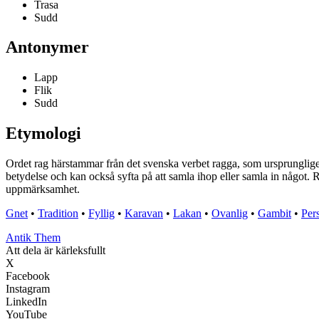
Trasa
Sudd
Antonymer
Lapp
Flik
Sudd
Etymologi
Ordet rag härstammar från det svenska verbet ragga, som ursprungligen
betydelse och kan också syfta på att samla ihop eller samla in något. R
uppmärksamhet.
Gnet
•
Tradition
•
Fyllig
•
Karavan
•
Lakan
•
Ovanlig
•
Gambit
•
Pers
Antik Them
Att dela är kärleksfullt
X
Facebook
Instagram
LinkedIn
YouTube