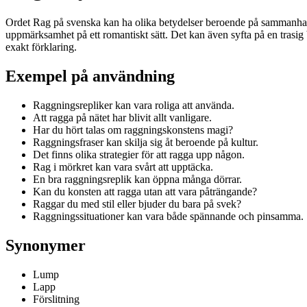
Ordet Rag på svenska kan ha olika betydelser beroende på sammanhanget
uppmärksamhet på ett romantiskt sätt. Det kan även syfta på en trasig 
exakt förklaring.
Exempel på användning
Raggningsrepliker kan vara roliga att använda.
Att ragga på nätet har blivit allt vanligare.
Har du hört talas om raggningskonstens magi?
Raggningsfraser kan skilja sig åt beroende på kultur.
Det finns olika strategier för att ragga upp någon.
Rag i mörkret kan vara svårt att upptäcka.
En bra raggningsreplik kan öppna många dörrar.
Kan du konsten att ragga utan att vara påträngande?
Raggar du med stil eller bjuder du bara på svek?
Raggningssituationer kan vara både spännande och pinsamma.
Synonymer
Lump
Lapp
Förslitning