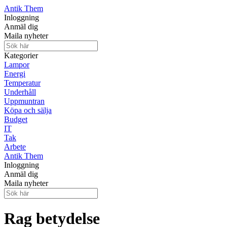
Antik Them
Inloggning
Anmäl dig
Maila nyheter
Kategorier
Lampor
Energi
Temperatur
Underhåll
Uppmuntran
Köpa och sälja
Budget
IT
Tak
Arbete
Antik Them
Inloggning
Anmäl dig
Maila nyheter
Rag betydelse