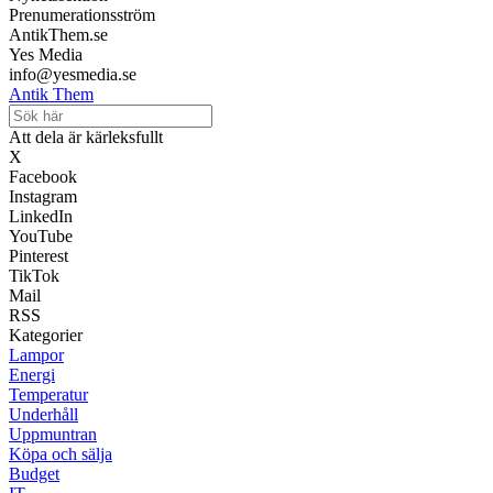
Prenumerationsström
AntikThem.se
Yes Media
info@yesmedia.se
Antik Them
Att dela är kärleksfullt
X
Facebook
Instagram
LinkedIn
YouTube
Pinterest
TikTok
Mail
RSS
Kategorier
Lampor
Energi
Temperatur
Underhåll
Uppmuntran
Köpa och sälja
Budget