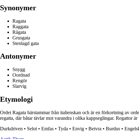
Synonymer
Ragata
Raggata
Rågata
Grusgata
Stenlagd gata
Antonymer
Snygg
Oordnad
Rengör
Slarvig
Etymologi
Ordet Ragata härstammar från italienskan och är en förkortning av ordet 
regatta, där båtar tävlar mot varandra i olika kappseglingar. Regattor
Durkdriven
•
Selot
•
Emfas
•
Tyda
•
Envig
•
Beivra
•
Burdus
•
Engels