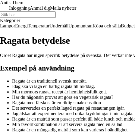
Antik Them
Inloggning
Anmäl dig
Maila nyheter
Kategorier
Lampor
Energi
Temperatur
Underhåll
Uppmuntran
Köpa och sälja
Budget
Ragata betydelse
Ordet Ragata har ingen specifik betydelse på svenska. Det verkar inte v
Exempel på användning
Ragata är en traditionell svensk maträtt.
Idag ska vi laga en härlig ragata till middag.
Min mormors ragata recept är hemlighetsfullt gott.
Har du någonsin provat att göra en vegetarisk ragata?
Ragata med färskost är en riktig smaksensation.
Det serverades en perfekt lagad ragata på restaurangen igår.
Jag älskar att experimentera med olika kryddningar i min ragata.
Ragata är en maträtt som passar perfekt till både lunch och midd
Min favoritkombination är att servera ragata med en sallad.
Ragata är en mångsidig maträtt som kan varieras i oändlighet.