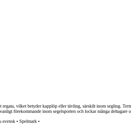
regata, vilket betyder kapplöp eller tävling, särskilt inom segling. Term
 är vanligt förekommande inom segelsporten och lockar många deltagare 
k-svensk
•
Spelmark
•