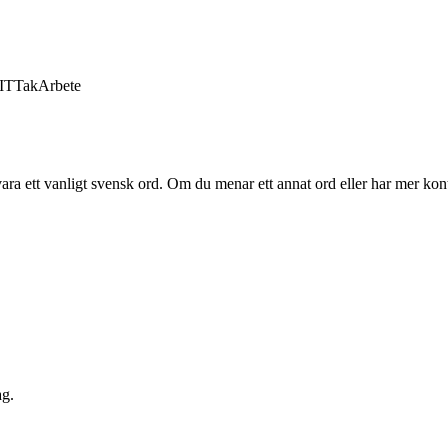
IT
Tak
Arbete
ara ett vanligt svensk ord. Om du menar ett annat ord eller har mer kont
ag.