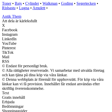
Toner
•
Bajs
•
Cylinder
•
Walkman
•
Goding
•
Segertecken
•
Risbastu
•
Lugna
•
Amulett
•
Antik Them
Att dela är kärleksfullt
X
Facebook
Instagram
LinkedIn
YouTube
Pinterest
TikTok
Mail
RSS
© Endast för personligt bruk.
© Alla rättigheter reserverade. Vi samarbetar med utvalda företag
och kan tjäna på dina köp via våra länkar.
© Denna webbplats är föremål för upphovsrätt. För köp via våra
länkar kan vi få provision. Innehållet får endast användas efter
skriftlig överenskommelse.
Text
Gratis innehåll
Erbjuda
Bedömningar
Shoppingguider