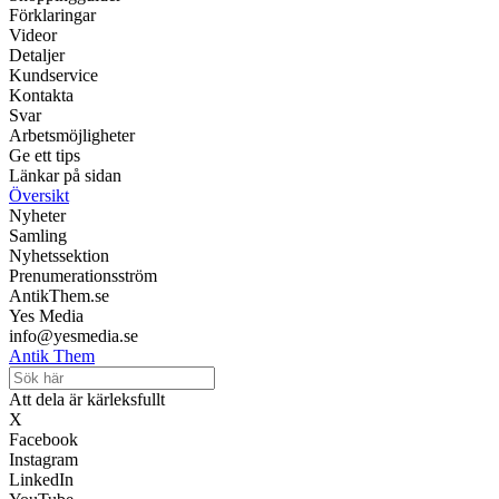
Förklaringar
Videor
Detaljer
Kundservice
Kontakta
Svar
Arbetsmöjligheter
Ge ett tips
Länkar på sidan
Översikt
Nyheter
Samling
Nyhetssektion
Prenumerationsström
AntikThem.se
Yes Media
info@yesmedia.se
Antik Them
Att dela är kärleksfullt
X
Facebook
Instagram
LinkedIn