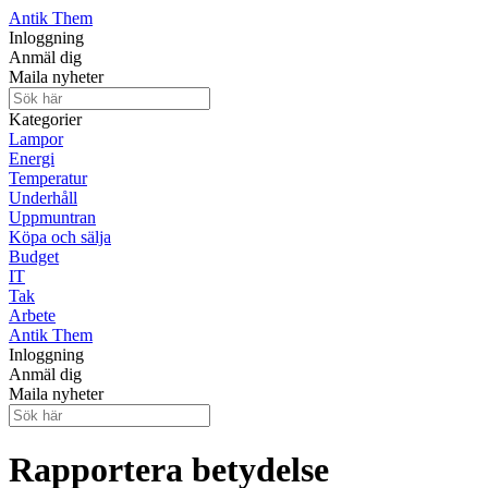
Antik Them
Inloggning
Anmäl dig
Maila nyheter
Kategorier
Lampor
Energi
Temperatur
Underhåll
Uppmuntran
Köpa och sälja
Budget
IT
Tak
Arbete
Antik Them
Inloggning
Anmäl dig
Maila nyheter
Rapportera betydelse