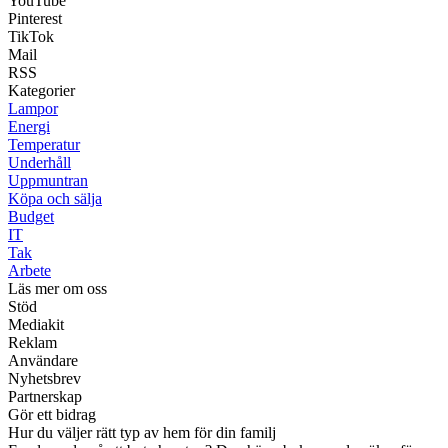
YouTube
Pinterest
TikTok
Mail
RSS
Kategorier
Lampor
Energi
Temperatur
Underhåll
Uppmuntran
Köpa och sälja
Budget
IT
Tak
Arbete
Läs mer om oss
Stöd
Mediakit
Reklam
Användare
Nyhetsbrev
Partnerskap
Gör ett bidrag
Hur du väljer rätt typ av hem för din familj