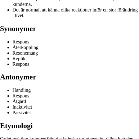
kunderna.
Det är normalt att känna olika reaktioner inför en stor förändring
i livet.
Synonymer
Respons
Återkoppling
Resonemang
Replik
Respons
Antonymer
Handling
Respons
Åtgärd
Inaktivitet
Passivitet
Etymologi
Ordet reaktion kommer från det latinska ordet reactio, vilket betyder