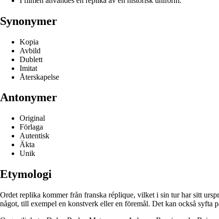
I filmen användes en replika av en historisk uniform.
Synonymer
Kopia
Avbild
Dublett
Imitat
Återskapelse
Antonymer
Original
Förlaga
Autentisk
Äkta
Unik
Etymologi
Ordet replika kommer från franska réplique, vilket i sin tur har sitt ursp
något, till exempel en konstverk eller en föremål. Det kan också syfta på 