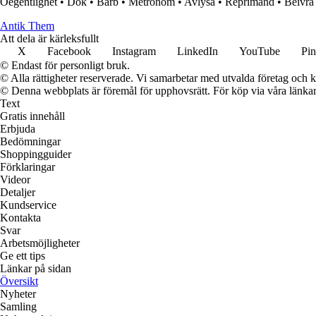
Oegentlighet
•
Dok
•
Barb
•
Metronom
•
Avlysa
•
Reprimand
•
Beivra
Antik Them
Att dela är kärleksfullt
X
Facebook
Instagram
LinkedIn
YouTube
Pin
© Endast för personligt bruk.
© Alla rättigheter reserverade. Vi samarbetar med utvalda företag och k
© Denna webbplats är föremål för upphovsrätt. För köp via våra länkar 
Text
Gratis innehåll
Erbjuda
Bedömningar
Shoppingguider
Förklaringar
Videor
Detaljer
Kundservice
Kontakta
Svar
Arbetsmöjligheter
Ge ett tips
Länkar på sidan
Översikt
Nyheter
Samling