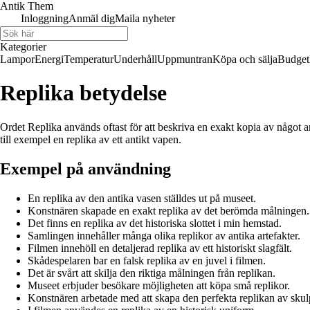
Antik Them
Inloggning
Anmäl dig
Maila nyheter
Kategorier
Lampor
Energi
Temperatur
Underhåll
Uppmuntran
Köpa och sälja
Budget
Replika betydelse
Ordet Replika används oftast för att beskriva en exakt kopia av något a
till exempel en replika av ett antikt vapen.
Exempel på användning
En replika av den antika vasen ställdes ut på museet.
Konstnären skapade en exakt replika av det berömda målningen.
Det finns en replika av det historiska slottet i min hemstad.
Samlingen innehåller många olika replikor av antika artefakter.
Filmen innehöll en detaljerad replika av ett historiskt slagfält.
Skådespelaren bar en falsk replika av en juvel i filmen.
Det är svårt att skilja den riktiga målningen från replikan.
Museet erbjuder besökare möjligheten att köpa små replikor.
Konstnären arbetade med att skapa den perfekta replikan av skul