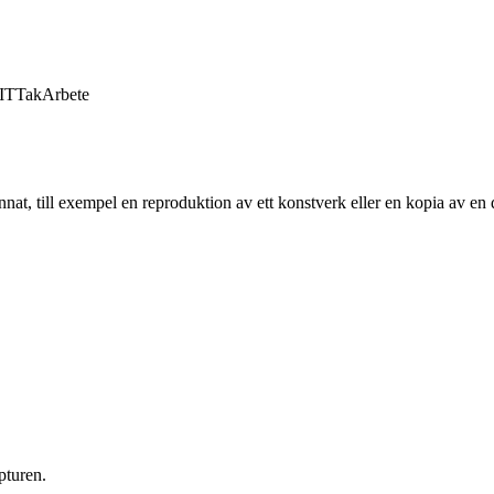
IT
Tak
Arbete
nnat, till exempel en reproduktion av ett konstverk eller en kopia av e
pturen.