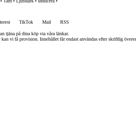
•
Tam
•
Ljusstark
•
Inducera
•
terest
TikTok
Mail
RSS
an tjäna på dina köp via våra länkar.
kan vi få provision. Innehållet får endast användas efter skriftlig öve