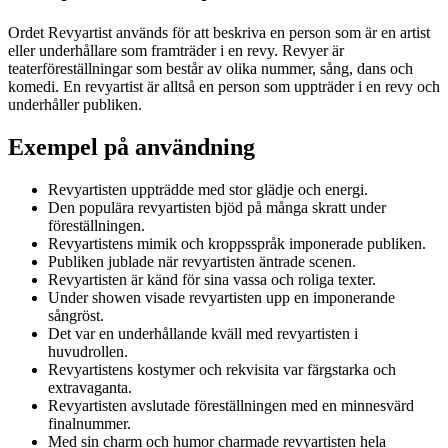
Ordet Revyartist används för att beskriva en person som är en artist
eller underhållare som framträder i en revy. Revyer är
teaterföreställningar som består av olika nummer, sång, dans och
komedi. En revyartist är alltså en person som uppträder i en revy och
underhåller publiken.
Exempel på användning
Revyartisten uppträdde med stor glädje och energi.
Den populära revyartisten bjöd på många skratt under
föreställningen.
Revyartistens mimik och kroppsspråk imponerade publiken.
Publiken jublade när revyartisten äntrade scenen.
Revyartisten är känd för sina vassa och roliga texter.
Under showen visade revyartisten upp en imponerande
sångröst.
Det var en underhållande kväll med revyartisten i
huvudrollen.
Revyartistens kostymer och rekvisita var färgstarka och
extravaganta.
Revyartisten avslutade föreställningen med en minnesvärd
finalnummer.
Med sin charm och humor charmade revyartisten hela