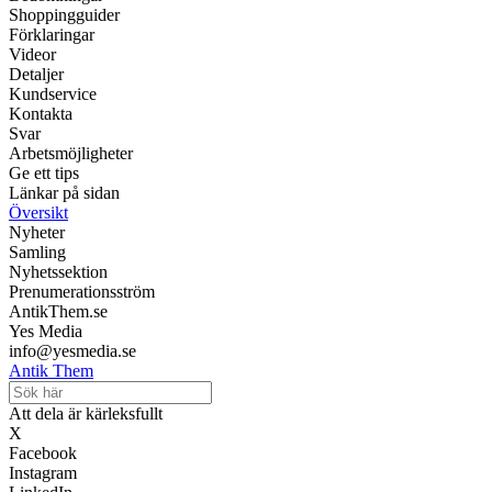
Shoppingguider
Förklaringar
Videor
Detaljer
Kundservice
Kontakta
Svar
Arbetsmöjligheter
Ge ett tips
Länkar på sidan
Översikt
Nyheter
Samling
Nyhetssektion
Prenumerationsström
AntikThem.se
Yes Media
info@yesmedia.se
Antik Them
Att dela är kärleksfullt
X
Facebook
Instagram