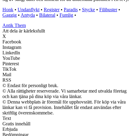
Honk
•
Undanflykt
•
Register
•
Paradis
•
Stycke
•
Filibuster
•
Gaggig
•
Antyda
•
Bilateral
•
Fumlig
•
Antik Them
Att dela är kärleksfullt
X
Facebook
Instagram
LinkedIn
YouTube
Pinterest
TikTok
Mail
RSS
© Endast för personligt bruk.
© Alla rättigheter reserverade. Vi samarbetar med utvalda företag
och kan tjäna på dina köp via våra länkar.
© Denna webbplats är föremål för upphovsrätt. För köp via våra
länkar kan vi få provision. Innehållet får endast användas efter
skriftlig överenskommelse.
Text
Gratis innehåll
Erbjuda
Bedömningar