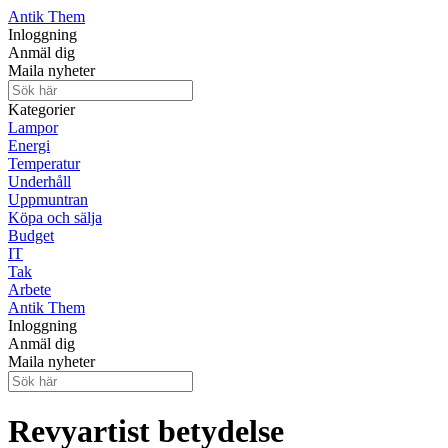
Antik Them
Inloggning
Anmäl dig
Maila nyheter
Kategorier
Lampor
Energi
Temperatur
Underhåll
Uppmuntran
Köpa och sälja
Budget
IT
Tak
Arbete
Antik Them
Inloggning
Anmäl dig
Maila nyheter
Revyartist betydelse