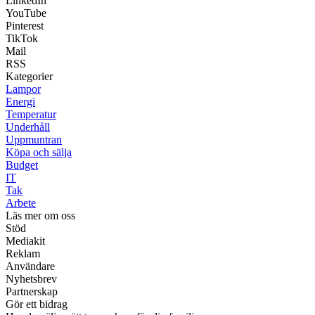
LinkedIn
YouTube
Pinterest
TikTok
Mail
RSS
Kategorier
Lampor
Energi
Temperatur
Underhåll
Uppmuntran
Köpa och sälja
Budget
IT
Tak
Arbete
Läs mer om oss
Stöd
Mediakit
Reklam
Användare
Nyhetsbrev
Partnerskap
Gör ett bidrag