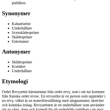
publiken.
Synonymer
Kabaréartist
Underhållare
Scenskådespelare
Skådespelare
Entertainer
Antonymer
Skådespelare
Komiker
Underhållare
Etymologi
Ordet Revyartist härstammar från ordet revy, som i sin tur kommer
från franska ordet revue. En revyartist är en person som uppträder i
en revy, vilket är en teaterföreställning med sångnummer, sketcher
och komiska inslag. Revyartisten är en underhållare som använder
sig av sång, dans och komedi för att underhålla publiken i en revy.