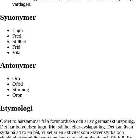
vardagen.
Synonymer
Lugn
Fred
Stillhet
Frid
Vila
Antonymer
Oro
Ofrid
Störning
Oron
Etymologi
Ordet ro härstammar från fornnordiska och är av germanskt ursprung.
Det har betydelsen lugn, frid, stillhet eller avslappning. Det kan även
syfta på att ro en båt, vilket är en aktivitet som kräver styrka och
skicklighet samtidigt som den kan vara avkopplande och fridfull. Ro