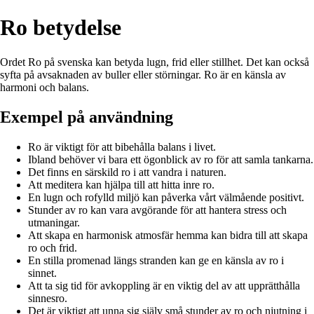
Ro betydelse
Ordet Ro på svenska kan betyda lugn, frid eller stillhet. Det kan också
syfta på avsaknaden av buller eller störningar. Ro är en känsla av
harmoni och balans.
Exempel på användning
Ro är viktigt för att bibehålla balans i livet.
Ibland behöver vi bara ett ögonblick av ro för att samla tankarna.
Det finns en särskild ro i att vandra i naturen.
Att meditera kan hjälpa till att hitta inre ro.
En lugn och rofylld miljö kan påverka vårt välmående positivt.
Stunder av ro kan vara avgörande för att hantera stress och
utmaningar.
Att skapa en harmonisk atmosfär hemma kan bidra till att skapa
ro och frid.
En stilla promenad längs stranden kan ge en känsla av ro i
sinnet.
Att ta sig tid för avkoppling är en viktig del av att upprätthålla
sinnesro.
Det är viktigt att unna sig själv små stunder av ro och njutning i