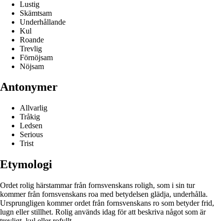
Lustig
Skämtsam
Underhållande
Kul
Roande
Trevlig
Förnöjsam
Nöjsam
Antonymer
Allvarlig
Tråkig
Ledsen
Serious
Trist
Etymologi
Ordet rolig härstammar från fornsvenskans roligh, som i sin tur
kommer från fornsvenskans roa med betydelsen glädja, underhålla.
Ursprungligen kommer ordet från fornsvenskans ro som betyder frid,
lugn eller stillhet. Rolig används idag för att beskriva något som är
trevligt, kul eller rofyllt.