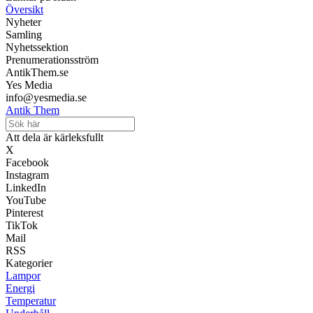
Översikt
Nyheter
Samling
Nyhetssektion
Prenumerationsström
AntikThem.se
Yes Media
info@yesmedia.se
Antik Them
Att dela är kärleksfullt
X
Facebook
Instagram
LinkedIn
YouTube
Pinterest
TikTok
Mail
RSS
Kategorier
Lampor
Energi
Temperatur