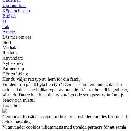
Underhåll
Uppmuntran
Köpa och sälja
Budget
IT
Tak
Arbete
Läs mer om oss
Stöd
Mediakit
Reklam
Användare
Nyhetsbrev
Partnerskap
Gör ett bidrag
Hur du väljer rätt typ av hem för din familj
Funderar du på att byta hemtyp? Den här e-boken undersöker för-
och nackdelar med olika typer av boende, från radhus till lägenheter,
så att du lättare kan hitta den typ av boende som passar din familjs
behov och livsstil.
Läs e-bok
Genom att fortsätta accepterar du att vi använder cookies för statistik
och anpassning.
Vi använder cookies tillsammans med utvalda partners för att samla