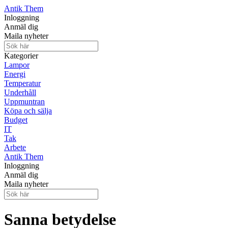
Antik Them
Inloggning
Anmäl dig
Maila nyheter
Kategorier
Lampor
Energi
Temperatur
Underhåll
Uppmuntran
Köpa och sälja
Budget
IT
Tak
Arbete
Antik Them
Inloggning
Anmäl dig
Maila nyheter
Sanna betydelse