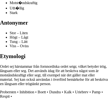
Motst�ndskraftig
Uth�llig
Stark
Antonymer
Stor – Liten
Högt – Lågt
Tung – Lätt
Viss – Oviss
Etymologi
Ordet sej härstammar från fornnordiska ordet seigr, vilket betyder trög,
långsam eller seg. Det används idag för att beskriva något som är
motståndskraftigt eller segt, till exempel när det gäller mat eller
material. Sej kan också användas i överförd bemärkelse för att beskriva
en långsam eller trögtänkt person.
Probersten
•
Inhibition
•
Boett
•
Dundra
•
Kalk
•
Uriebrev
•
Pamp
•
Respit
•